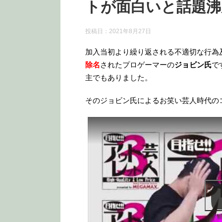
トが面白いと話題沸
投稿日：
2021年8月27日
加入当初より繰り返される不適切な行為
除名
されたプロゲーマーの
ジョビン氏
で
主でもありました。
そのジョビン氏によるお笑い芸人時代の
この動画を YouTube で視聴