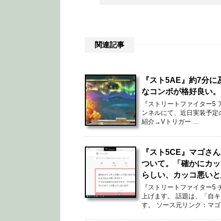
関連記事
『スト5AE』約7分
なコンボが格好良い。
『ストリートファイター5 
ンネルにて、近日実装予定の
紹介→Vトリガー …
『スト5CE』マゴさ
ついて。「確かにカッ
らしい、カッコ悪いと
『ストリートファイター5
上げます。 話題は、「自
す。 ソース元リンク：マゴ