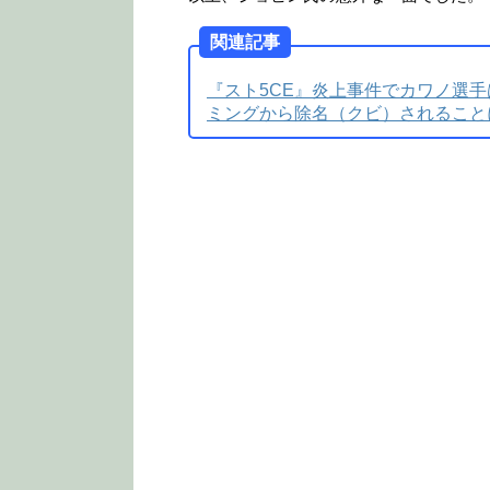
関連記事
『スト5CE』炎上事件でカワノ選
ミングから除名（クビ）されること