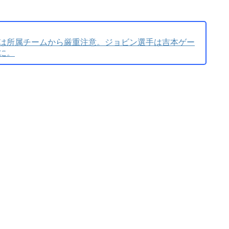
手は所属チームから厳重注意。ジョビン選手は吉本ゲー
に。