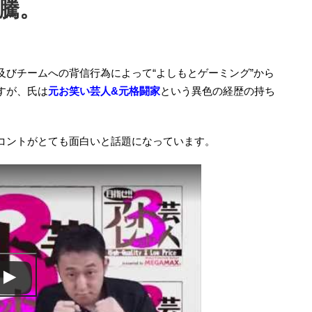
騰。
及びチームへの背信行為によって“よしもとゲーミング”から
すが、氏は
元お笑い芸人&元格闘家
という異色の経歴の持ち
コントがとても面白いと話題になっています。