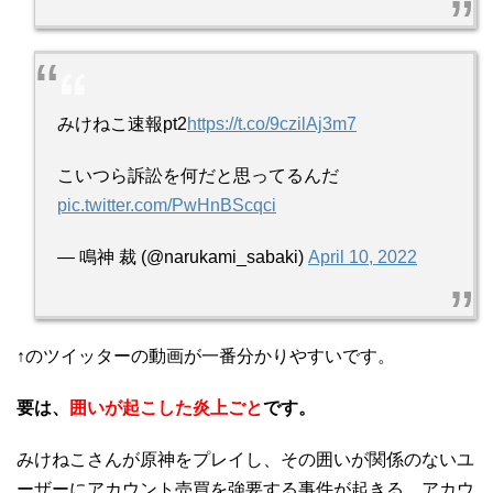
みけねこ速報pt2
https://t.co/9czilAj3m7
こいつら訴訟を何だと思ってるんだ
pic.twitter.com/PwHnBScqci
— 鳴神 裁 (@narukami_sabaki)
April 10, 2022
↑のツイッターの動画が一番分かりやすいです。
要は、
囲いが起こした炎上ごと
です。
みけねこさんが原神をプレイし、その囲いが関係のないユ
ーザーにアカウント売買を強要する事件が起きる。アカウ