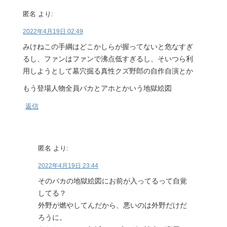
匿名
より:
2022年4月19日 02:49
みけねこの手綱はどこかしらが握ってないと危なすぎ
るし、ファンはファンで沸点低すぎるし、そいつら利
用しようとして墓穴掘る真性クズ野郎の自作自演とか
もう登場人物全員バカとアホとかいう地獄絵図
返信
匿名
より:
2022年4月19日 23:44
そのバカの地獄絵図にお前が入ってるって自覚
してる？
外野が燃やしてんだから、悪いのは外野だけだ
ろうに。