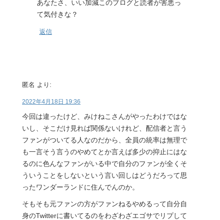
あなたさ、いい加減このブログと読者が害悪っ
て気付きな？
返信
匿名
より:
2022年4月18日 19:36
今回は違ったけど、みけねこさんがやったわけではな
いし、そこだけ見れば関係ないけれど、配信者と言う
ファンがついてる人なのだから、全員の統率は無理で
も一言そう言うのやめてとか言えば多少の抑止にはな
るのに色んなファンがいる中で自分のファンが全くそ
ういうことをしないという言い回しはどうだろって思
ったワンダーランドに住んでんのか。
そもそも元ファンの方がファンねるやめるって自分自
身のTwitterに書いてるのをわざわざエゴサでリプして