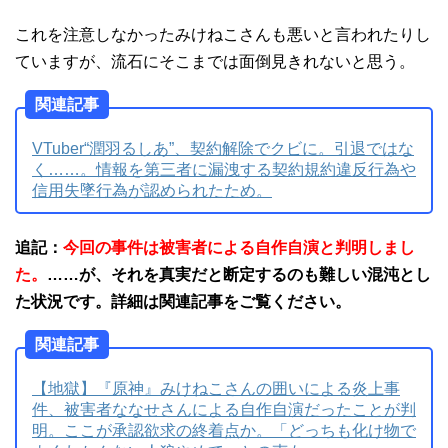
これを注意しなかったみけねこさんも悪いと言われたりし
ていますが、流石にそこまでは面倒見きれないと思う。
関連記事
VTuber“潤羽るしあ”、契約解除でクビに。引退ではな
く……。情報を第三者に漏洩する契約規約違反行為や
信用失墜行為が認められたため。
追記：
今回の事件は被害者による自作自演と判明しまし
た。
……が、それを真実だと断定するのも難しい混沌とし
た状況です。詳細は関連記事をご覧ください。
関連記事
【地獄】『原神』みけねこさんの囲いによる炎上事
件、被害者ななせさんによる自作自演だったことが判
明。ここが承認欲求の終着点か。「どっちも化け物で