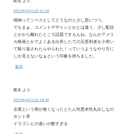
匿名
より:
2022年4月11日 21:18
鳴神ってソースとしてどうなのと少し思いつつ。
でもまぁ、コメントデザインとかとは違う、少し配信
とかから離れたところ話題ですもんね。なんかアメリ
カ映画とかでよくある出所したての元受刑者を小突い
て殴り返されたらやられた！っていうようなやり方に
しか見えないなぁという印象を持ちました。
返信
匿名
より:
2022年4月11日 19:30
企業という楔が無くなったとたん性悪本性丸出しなの
ホント草
ドラゴンとの違いが酷すぎる