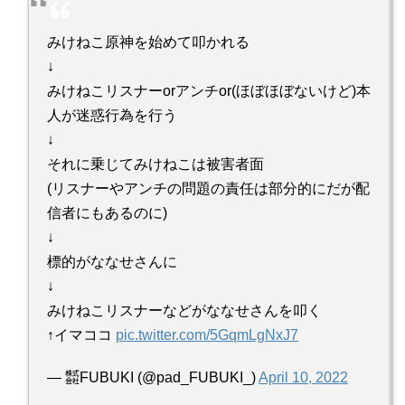
みけねこ原神を始めて叩かれる
↓
みけねこリスナーorアンチor(ほぼほぼないけど)本
人が迷惑行為を行う
↓
それに乗じてみけねこは被害者面
(リスナーやアンチの問題の責任は部分的にだが配
信者にもあるのに)
↓
標的がななせさんに
↓
みけねこリスナーなどがななせさんを叩く
↑イマココ
pic.twitter.com/5GqmLgNxJ7
— ㍿FUBUKI (@pad_FUBUKI_)
April 10, 2022