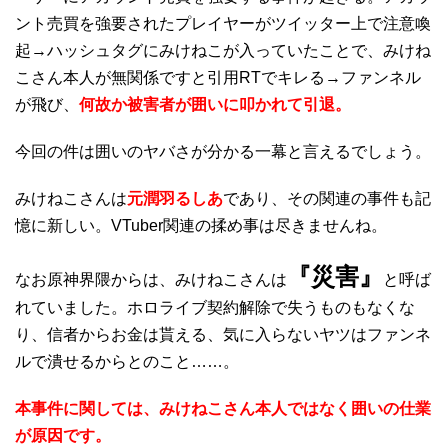
ント売買を強要されたプレイヤーがツイッター上で注意喚
起→ハッシュタグにみけねこが入っていたことで、みけね
こさん本人が無関係ですと引用RTでキレる→ファンネル
が飛び、
何故か被害者が囲いに叩かれて引退。
今回の件は囲いのヤバさが分かる一幕と言えるでしょう。
みけねこさんは
元潤羽るしあ
であり、その関連の事件も記
憶に新しい。VTuber関連の揉め事は尽きませんね。
『災害』
なお原神界隈からは、みけねこさんは
と呼ば
れていました。ホロライブ契約解除で失うものもなくな
り、信者からお金は貰える、気に入らないヤツはファンネ
ルで潰せるからとのこと……。
本事件に関しては、みけねこさん本人ではなく囲いの仕業
が原因です。