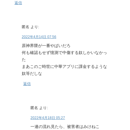
返信
匿名
より:
2022年4月14日 07:56
原神界隈が一番やばいだろ
何も確認もせず憶測で中傷する奴しかいなかっ
た
まあこのご時世に中華アプリに課金するような
奴等だしな
返信
匿名
より:
2022年4月18日 05:27
一連の流れ見たら、被害者はみけねこ