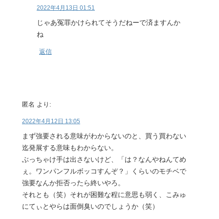
2022年4月13日 01:51
じゃあ冤罪かけられてそうだねーで済ますんか
ね
返信
匿名
より:
2022年4月12日 13:05
まず強要される意味がわからないのと、買う買わない
迄発展する意味もわからない。
ぶっちゃけ手は出さないけど、「は？なんやねんてめ
ぇ。ワンパンフルボッコすんぞ？」くらいのモチベで
強要なんか拒否ったら終いやろ。
それとも（笑）それが困難な程に意思も弱く、こみゅ
にてぃとやらは面倒臭いのでしょうか（笑）