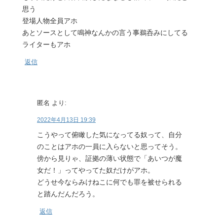
思う
登場人物全員アホ
あとソースとして鳴神なんかの言う事鵜呑みにしてる
ライターもアホ
返信
匿名
より:
2022年4月13日 19:39
こうやって俯瞰した気になってる奴って、自分
のことはアホの一員に入らないと思ってそう。
傍から見りゃ、証拠の薄い状態で「あいつが魔
女だ！」ってやってた奴だけがアホ。
どうせ今ならみけねこに何でも罪を被せられる
と踏んだんだろう。
返信