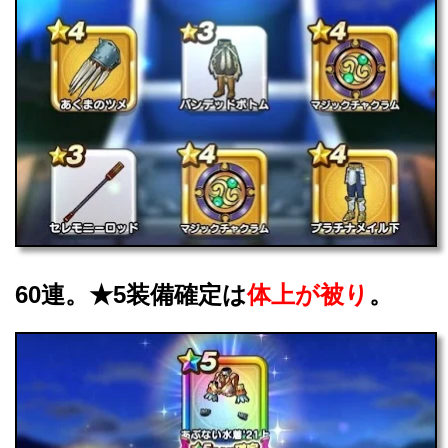
60連。★5装備確定は
体上が被り
。