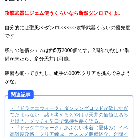
攻撃武器にジェム使うくらいなら断然ダンロですよ。
自分的には聖風>>ダンロ>>>>>>攻撃武器くらいの優先度
です。
残りの無償ジェムは約5万2000個です。2周年で欲しい装
備が来たら、多分天井は可能。
装備も揃ってきたし、組手の100%クリアも挑んでみよう
かな。
関連記事
・『ドラクエウォーク』ダンシングロッドが欲しすぎ
てたまらない。諸々考えるとやはり天井の価値はある
と思う。メッチャ早口で気持ち悪く語る。
・『ドラクエウォーク』あぶない水着（夏休み）イベ
高難度攻略！クリア編成、オススメ装備紹介。合間イ