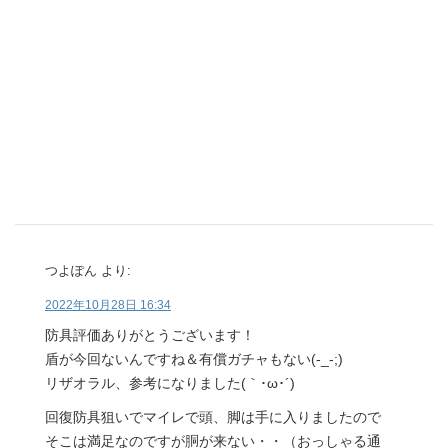
つよぽん
より:
2022年10月28日 16:34
防具評価ありがとうございます！
盾が今回ないんですね＆有償ガチャもない(-_-;)
リザオラル、参考になりました(｀･ω･´)ゞ
回復防具狙いでマイレで頭、脚は手に入りましたので
そこは満足なのですが胴が来ない・・（おっしゃる通