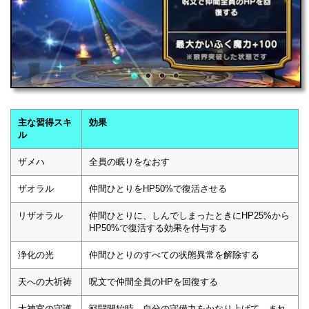
主な習得スキ
効果
ル
ザメハ
全員の眠りをなおす
ザオラル
仲間ひとりをHP50%で復活させる
リザオラル
仲間ひとりに、しんでしまったときにHP25%から
HP50%で復活する効果を付与する
浄化の光
仲間ひとりのすべての状態異常を解除する
天への大祈祷
呪文で仲間全員のHPを回復する
大神官の守護
戦闘開始時、自分の守備力をかなり上げて、まれ