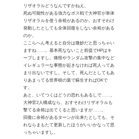
リザオラルどうなんですかねえ。
死ぬ可能性がある強力なボス戦で大神官が単体
リザオラルを使う余裕があるのか。おすそわけ
発動したとしても全体回復をしない余裕がある
のか。
ここらへん考えると自分は微妙だと思っちゃい
ますね……。基本死なないこと前提でHPはキ
ープしますし。痛恨やランダム攻撃の集中など
イレギュラーな事態が起きなければ死人ってあ
まり出ないですし。そして、死んだとしてもあ
りあまってる世界樹の葉で蘇生すればOKで
す。
あと、いてつくはどうの恐れもあるしで……。
大神官2人構成なら、おすそわけリザオラルも
撃てる余裕は出てくると思いますが……。
回復に余裕があるターンが出来たとしても、そ
れならまもたて更新したほうがいいかなって思
っちゃいますし。