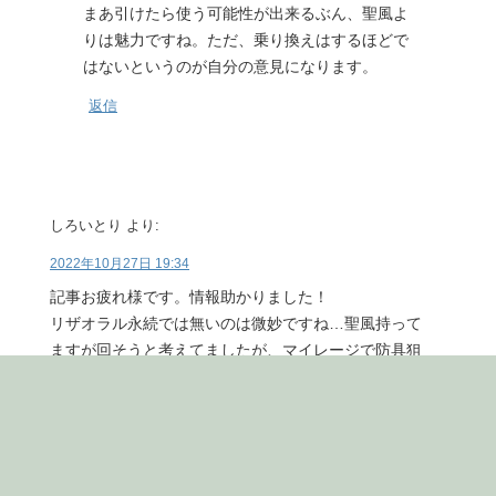
まあ引けたら使う可能性が出来るぶん、聖風よ
りは魅力ですね。ただ、乗り換えはするほどで
はないというのが自分の意見になります。
返信
しろいとり
より:
2022年10月27日 19:34
記事お疲れ様です。情報助かりました！
リザオラル永続では無いのは微妙ですね…聖風持って
ますが回そうと考えてましたが、マイレージで防具狙
うくらいかもしれません…
（回復防具あまり無くて…）
返信