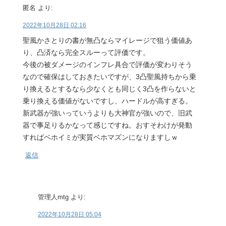
匿名
より:
2022年10月28日 02:16
聖風かさとりの書が無凸ならマイレージで狙う価値あ
り、凸済なら完全スルーって評価です。
今後の被ダメージのインフレ具合で評価が変わりそう
なので確保はしておきたいですが、3凸聖風持ちから乗
り換えるとするなら少なくとも同じく3凸を作らないと
乗り換える価値がないですし、ハードルが高すぎる。
新武器が強いっていうよりも大神官が強いので、旧武
器で事足りるかなって感じですね。おすそわけが発動
すればベホイミが実質ベホマズンになりますしｗ
返信
管理人mtg
より:
2022年10月28日 05:04