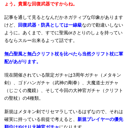
ょう。貴重な回復武器ですからね。
記事を通して見るとなんだかネガティブな印象があります
けど、
回復武器・防具としては一線級
なので勘違いしない
ように。あくまで、すでに聖風orさとりのしょを持ってい
るならスルー出来るよって話です。
無凸聖風と無凸クリフト杖を比べたら当然クリフト杖に軍
配があがります。
現在開催されている限定ガチャは3周年ガチャ（メタキン
剣）、ゴドハンガチャ（武神の剛拳）、大魔道士ガチャ
（じごくの魔鏡）、そして今回の大神官ガチャ（クリフト
の聖杖）の4種類。
新規はメタキン剣でリセマラしているはずなので、それは
確実に持っている前提で考えると、
新規プレイヤーの優先
順位はやはり大神官ガチャ
になります。