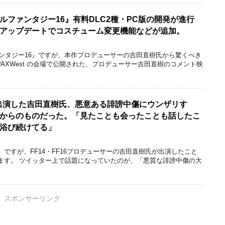
ルファンタジー16』有料DLC2種・PC版の開発が進行
アップデートでコスチューム変更機能などが追加。
ァンタジー16』ですが、本作プロデューサーの吉田直樹氏から驚くべき
PAXWest の会場で公開された、プロデューサー吉田直樹のコメント映
に出演した吉田直樹氏、悪意ある誹謗中傷にウンザリす
からのものだった。「見たことも会ったことも話したこ
浴び続けてる」
ですが、FF14・FF16プロデューサーの吉田直樹氏が出演したこと
ます。 ツイッター上で話題になっていたのが、「悪質な誹謗中傷の大
スポンサーリンク