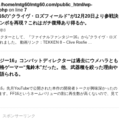
n
/home/mtg60/mtg60.com/public_html/wp-
.php
on line
7
16の“クライヴ・ロズフィールド”が12月20日より参戦決
ンボを再現？これはガチ復帰あり得るか。
拳8
ラクターとして、『ファイナルファンタジー16』から“クライヴ・ロズ
。 動画リンク：TEKKEN 8 – Clive Rosfie …
ジー16』コンバットディレクターは過去にウメハラとも
格ゲーマー“鬼鈴木”だった。他、武器種を絞った理由や
語られる。
6』先月YouTubeで公開された本作の開発者トークが興味深かったの
ます。FF16というネームバリューの割に再生数が高くないので、見て
スポンサーリンク