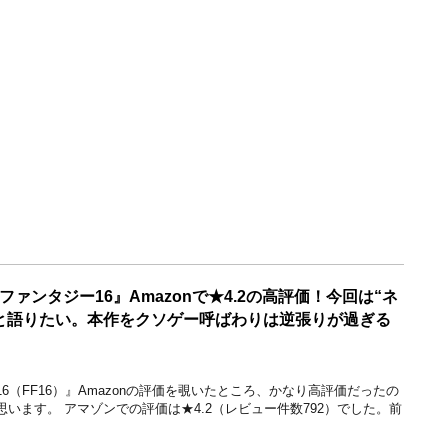
ァンタジー16』Amazonで★4.2の高評価！今回は“ネ
と語りたい。本作をクソゲー呼ばわりは逆張りが過ぎる
6（FF16）』Amazonの評価を覗いたところ、かなり高評価だったの
います。 アマゾンでの評価は★4.2（レビュー件数792）でした。前