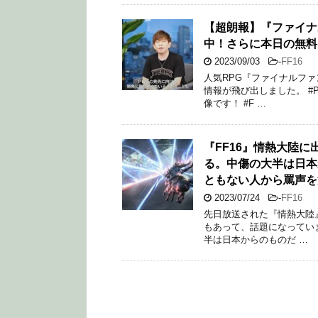
【超朗報】『ファイナ
中！さらに本日の無料
2023/09/03
-
FF16
人気RPG『ファイナルフ
情報が飛び出しました。 #
像です！ #F …
『FF16』情熱大陸
る。中傷の大半は日本
ともない人から罵声を
2023/07/24
-
FF16
先日放送された『情熱大陸』
もあって、話題になってい
半は日本からのものだ …