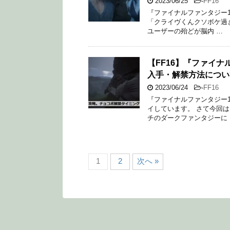
2023/06/25
-
FF16
『ファイナルファンタジー1
「クライヴくんクソボケ過
ユーザーの殆どが脳内 …
【FF16】『ファイ
入手・解禁方法につい
2023/06/24
-
FF16
『ファイナルファンタジー
イしています。 さて今回
チのダークファンタジーに 
1
2
次へ »