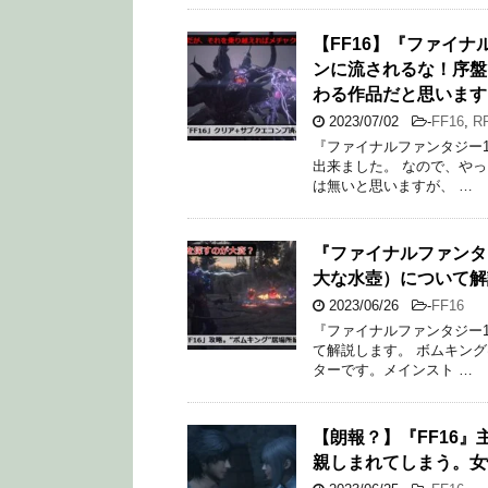
【FF16】『ファイ
ンに流されるな！序盤
わる作品だと思います
2023/07/02
-
FF16
,
R
『ファイナルファンタジー1
出来ました。 なので、や
は無いと思いますが、 …
『ファイナルファンタ
大な水壺）について解
2023/06/26
-
FF16
『ファイナルファンタジー1
て解説します。 ボムキン
ターです。メインスト …
【朗報？】『FF16
親しまれてしまう。女