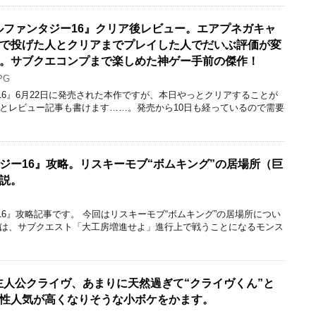
ナルファンタジー16』クリア後レビュー。エアプネガキャ
で投げた人とクリアまでプレイした人でだいぶ評価が変
。サブクエコンプまで楽しめた神ゲー手前の傑作！
PG
6』6月22日に発売された本作ですが、本日やっとクリアすることが
っとレビュー記事も書けます……。発売から10日も経っているので需要
ジー16』攻略。リスキーモブ“ボムキング”の居場所（巨
説。
6』攻略記事です。 今回はリスキーモブ“ボムキング”の居場所につい
グは、サブクエスト「大工房増進せよ」進行上で戦うことになるモンス
』主人公クライヴ、あまりに天然過ぎて“クライヴくん”と
性人気が高くなりそうな小ボケをかます。