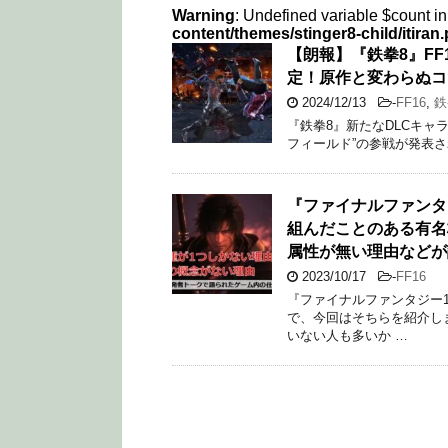
Warning
: Undefined variable $count i
content/themes/stinger8-child/itiran
【朗報】『鉄拳8』FF
定！原作と変わらぬコ
2024/12/13
-
FF16
,
鉄
『鉄拳8』新たなDLCキャ
フィールド”の参戦が発表されました
『ファイナルファンタ
組んだことのある有名
属性が無い理由などが
2023/10/17
-
FF16
『ファイナルファンタジー1
で、今回はそちらを紹介し
いない人も多いか …