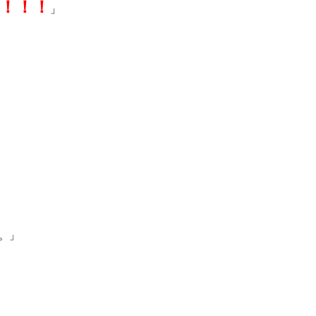
！！！
」
。」