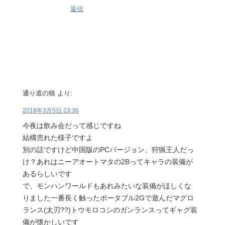
返信
通り道の狼
より:
2018年3月5日 23:36
今夜は飲み会だって感じですね
結構売れた様子ですよ
別の話ですけど中国版のPCバージョン、狩猟王人だっ
け？あれはニーアオートマタの2Bってキャラの装備が
あるらしいです
で、モンハンワールドもあれみたいな装備がほしくな
りました一番長く触ったポータブル2Gで遊んだマグロ
ランス(太刃??)トウモロコシのガンランスってギャグ装
備が懐かしいです