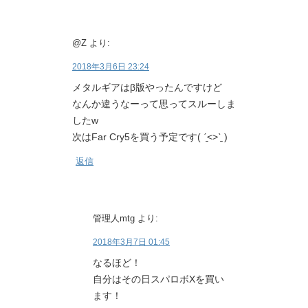
@Z
より:
2018年3月6日 23:24
メタルギアはβ版やったんですけど
なんか違うなーって思ってスルーしま
したw
次はFar Cry5を買う予定です( ˊ̱˂˃ˋ̱ )
返信
管理人mtg
より:
2018年3月7日 01:45
なるほど！
自分はその日スパロボXを買い
ます！