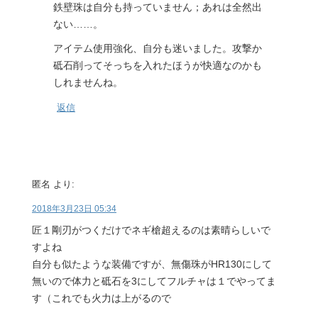
鉄壁珠は自分も持っていません；あれは全然出
ない……。
アイテム使用強化、自分も迷いました。攻撃か
砥石削ってそっちを入れたほうが快適なのかも
しれませんね。
返信
匿名
より:
2018年3月23日 05:34
匠１剛刃がつくだけでネギ槍超えるのは素晴らしいで
すよね
自分も似たような装備ですが、無傷珠がHR130にして
無いので体力と砥石を3にしてフルチャは１でやってま
す（これでも火力は上がるので