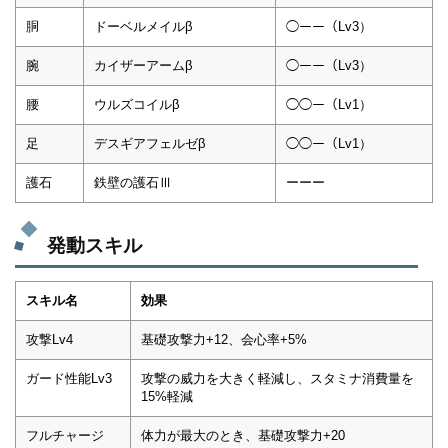
胴
ドーベルメイルβ
◯ーー（Lv3）
腕
カイザーアームβ
◯ーー（Lv3）
腰
ウルズコイルβ
◯◯ー（Lv1）
足
デスギアフェルゼβ
◯◯ー（Lv1）
護石
鉄壁の護石Ⅲ
ーーー
発動スキル
スキル名
効果
攻撃Lv4
基礎攻撃力+12、会心率+5%
ガード性能Lv3
攻撃の威力を大きく軽減し、スタミナ消費量を
15%軽減
フルチャージ
体力が最大のとき、基礎攻撃力+20