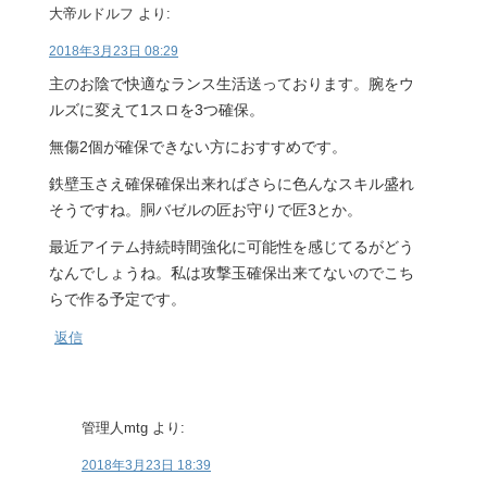
大帝ルドルフ
より:
2018年3月23日 08:29
主のお陰で快適なランス生活送っております。腕をウ
ルズに変えて1スロを3つ確保。
無傷2個が確保できない方におすすめです。
鉄壁玉さえ確保確保出来ればさらに色んなスキル盛れ
そうですね。胴バゼルの匠お守りで匠3とか。
最近アイテム持続時間強化に可能性を感じてるがどう
なんでしょうね。私は攻撃玉確保出来てないのでこち
らで作る予定です。
返信
管理人mtg
より:
2018年3月23日 18:39