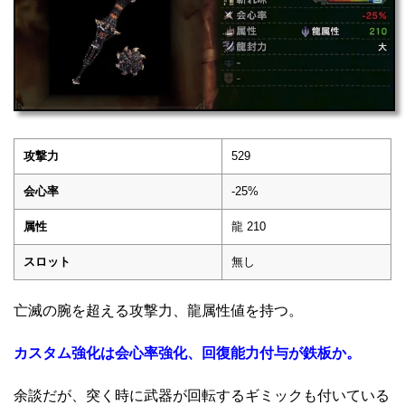
攻撃力
529
会心率
-25%
属性
龍 210
スロット
無し
亡滅の腕を超える攻撃力、龍属性値を持つ。
カスタム強化は会心率強化、回復能力付与が鉄板か。
余談だが、突く時に武器が回転するギミックも付いている