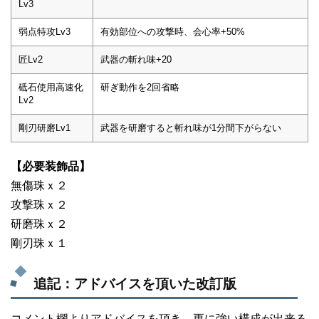
Lv3
弱点特攻Lv3
有効部位への攻撃時、会心率+50%
匠Lv2
武器の斬れ味+20
砥石使用高速化
研ぎ動作を2回省略
Lv2
剛刃研磨Lv1
武器を研磨すると斬れ味が1分間下がらない
【必要装飾品】
無傷珠ｘ２
攻撃珠ｘ２
研磨珠ｘ２
剛刃珠ｘ１
追記：アドバイスを頂いた改訂版
コメント欄よりアドバイスを頂き、更に強い構成が出来る