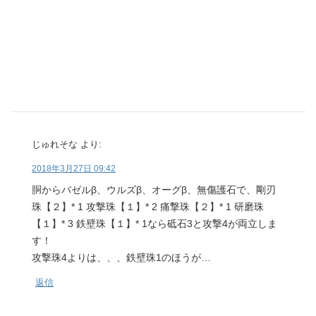
じゅれそな
より:
2018年3月27日 09:42
胴からバゼルβ、ウルズβ、オーグβ、無傷護石で、剛刃
珠【２】* 1 攻撃珠【１】* 2 痛撃珠【２】* 1 研磨珠
【１】* 3 鉄壁珠【１】* 1なら砥石3と攻撃4が両立しま
す！
攻撃珠4よりは、、、鉄壁珠1のほうが…
返信