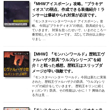
『MHWアイスボーン』攻略。“ブラキデ
ィオス”の弱点、作成できる装備紹介！ラ
ンサーは爆破やられ対策が必須です。
『モンスターハンターワールド アイスボーン』攻
略。 今回は“ブラキディオス”の弱点、防具紹介をし
ていきます。 対策を怠ったせいで、いまのところ一
番苦戦したモンスターです。 2乙して25分以上掛か
りまし …
【MHW】『モンハンワールド』歴戦王ヴ
ァルハザク防具“ウルズγシリーズ”を紹
介！と戦った感想。歴戦王はスリップダ
メージが辛い強敵です。
『モンスターハンター ワールド』今回は新たに実装
された、歴戦王ヴァルハザクの防具、“ウルズγシリ
ーズ”の紹介をしていきます。 歴戦王キリンに続く
γ（ガンマ）防具、その性能はいかに！？ 興味のあ
る方は見 …