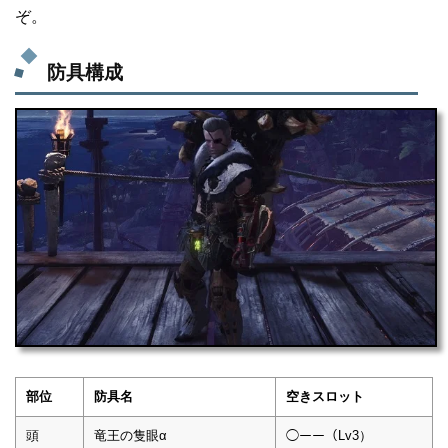
ぞ。
防具構成
部位
防具名
空きスロット
頭
竜王の隻眼α
◯ーー（Lv3）