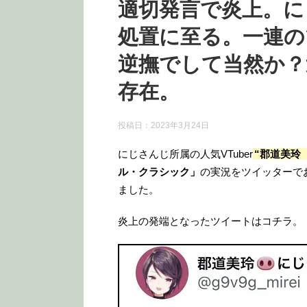
適切発言で炎上。に
処置に至る。一連の
逆撫でして当然か？
存在。
投稿日：
2023年3月24日
にじさんじ所属の人気VTuber
“郡道美玲
ル・クラシック」
の実況をツイッターで
ました。
炎上の発端となったツイートはコチラ。