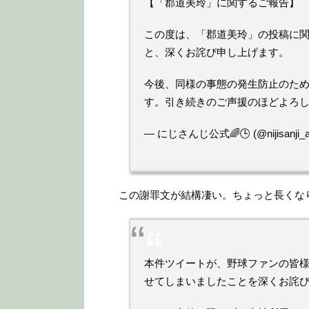
【「郡道美玲」に関するご報告】
この度は、「郡道美玲」の投稿に
と、深くお詫び申し上げます。
今後、同様の事態の発生防止のた
す。引き続きのご声援のほどよろ
— にじさんじ公式🌈🕒 (@nijisanji_
この謝罪文が結構凄い。ちょっと長くな
本件ツイートが、野球ファンの皆
せてしまいましたことを深くお詫