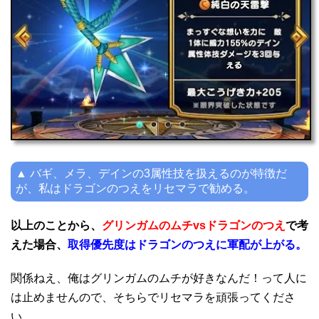
▲ バギ、メラ、デインの3属性技を扱えるのが特徴だ
が、私はドラゴンのつえをリセマラで勧める。
以上のことから、
グリンガムのムチvsドラゴンのつえ
で考
えた場合、
取得優先度はドラゴンのつえに軍配が上がる。
関係ねえ、俺はグリンガムのムチが好きなんだ！って人に
は止めませんので、そちらでリセマラを頑張ってくださ
い。