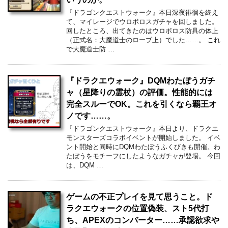
『ドラゴンクエストウォーク』本日深夜徘徊を終え
て、マイレージでウロボロスガチャを回しました。
回したところ、出てきたのはウロボロス防具の体上
（正式名：大魔道士のローブ上）でした……。 これ
で大魔道士防 …
『ドラクエウォーク』DQMわたぼうガチ
ャ（星降りの霊杖）の評価。性能的には
完全スルーでOK。これを引くなら覇王オ
ノです……。
『ドラゴンクエストウォーク』本日より、ドラクエ
モンスターズコラボイベントが開始しました。 イベ
ント開始と同時にDQMわたぼうふくびきも開催。わ
たぼうをモチーフにしたようなガチャが登場。 今回
は、DQM …
ゲームの不正プレイを見て思うこと。ド
ラクエウォークの位置偽装、スト5代打
ち、APEXのコンバーター……承認欲求や