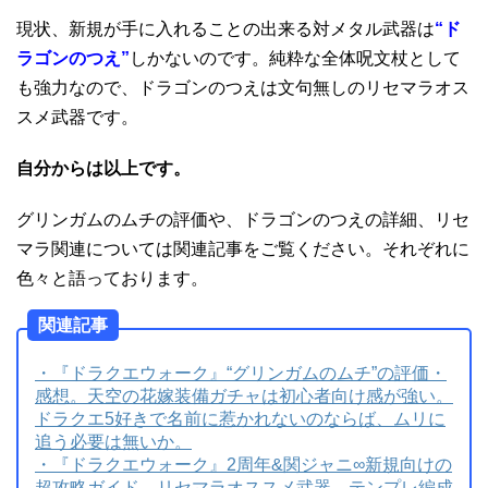
現状、新規が手に入れることの出来る対メタル武器は
“ド
ラゴンのつえ”
しかないのです。純粋な全体呪文杖として
も強力なので、ドラゴンのつえは文句無しのリセマラオス
スメ武器です。
自分からは以上です。
グリンガムのムチの評価や、ドラゴンのつえの詳細、リセ
マラ関連については関連記事をご覧ください。それぞれに
色々と語っております。
関連記事
・『ドラクエウォーク』“グリンガムのムチ”の評価・
感想。天空の花嫁装備ガチャは初心者向け感が強い。
ドラクエ5好きで名前に惹かれないのならば、ムリに
追う必要は無いか。
・『ドラクエウォーク』2周年&関ジャニ∞新規向けの
超攻略ガイド。リセマラオススメ武器、テンプレ編成