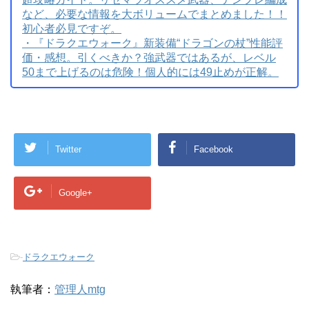
など、必要な情報を大ボリュームでまとめました！！
初心者必見ですぞ。
・『ドラクエウォーク』新装備“ドラゴンの杖”性能評
価・感想。引くべきか？強武器ではあるが、レベル
50まで上げるのは危険！個人的には49止めが正解。
Twitter
Facebook
Google+
-
ドラクエウォーク
執筆者：
管理人mtg