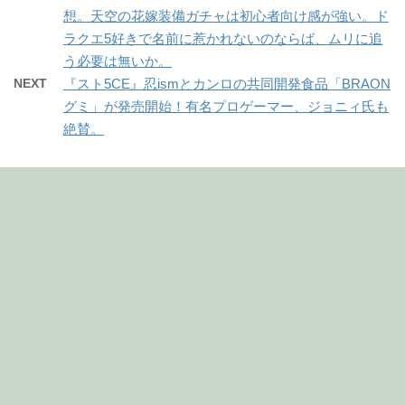
想。天空の花嫁装備ガチャは初心者向け感が強い。ド
ラクエ5好きで名前に惹かれないのならば、ムリに追
う必要は無いか。
NEXT
『スト5CE』忍ismとカンロの共同開発食品「BRAON
グミ」が発売開始！有名プロゲーマー、ジョニィ氏も
絶賛。