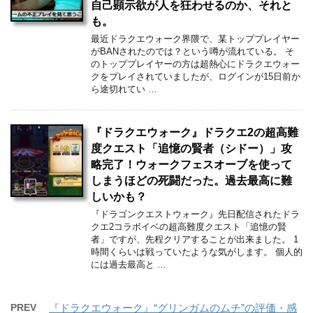
自己顕示欲が人を狂わせるのか、それと
も。
最近ドラクエウォーク界隈で、某トッププレイヤー
がBANされたのでは？という噂が流れている。 そ
のトッププレイヤーの方は超熱心にドラクエウォー
クをプレイされていましたが、ログインが15日前か
ら途切れてい …
『ドラクエウォーク』ドラクエ2の超高難
度クエスト「追憶の賢者（シドー）」攻
略完了！ウォークフェスオーブを使って
しまうほどの死闘だった。過去最高に難
しいかも？
『ドラゴンクエストウォーク』先日配信されたドラ
クエ2コラボイベの超高難度クエスト「追憶の賢
者」ですが、先程クリアすることが出来ました。 1
時間くらいは戦っていたような気がします。 個人的
には過去最高と …
PREV
『ドラクエウォーク』“グリンガムのムチ”の評価・感