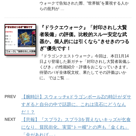
ウォークで告知された際、“世界観”を重視する人か
らの批判が …
『ドラクエウォーク』「封印されし大賢
者装備」の評価。比較的スルー安定な武
器か。個人的には引くなら“きせきのつる
ぎ”優先です！
『ドラゴンクエストウォーク』今回は、本日1月14
日より登場した新ガチャ「封印されし大賢者装備ふ
くびき」の性能紹介・評価をおこなっていきます。
待望のバギ全体呪文杖、果たしてその評価はいか
に。 ではご覧 …
PREV
【腕時計】スウォッチxドラゴンボールZの時計がダサ
すぎると自分の中で話題に。これは流石にどうなん
だ！？
NEXT
【悲報】『スプラ2』スプラ3を買えないキッズが乞食
になり、貧民街化。実質“トー横”との声も「金くれ」
「金があれば…」