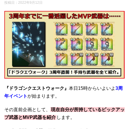
投稿日：
2022年9月12日
『ドラゴンクエストウォーク』
本日15時からいよいよ
3周
年イベント
が始まります。
その直前企画として、
現在自分が所持しているピックアッ
プ武器とMVP武器を紹介
します。