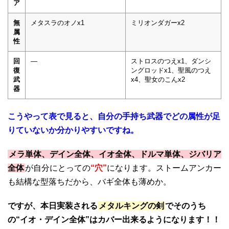
ア
無
メタスラのオノx1
ミリオンダガーx2
属
性
回
―
ストロスのつえx1、ダンシ
復
ングロッドx1、聖風のつえ
武
x4、聖女のこんx2
器
こうやって表で見ると、自分の手持ち武器でどの属性が足
りていないか分かりやすいですね。
メラ単体、デイン全体、イオ全体、ドルマ単体、ジバリア
全体
が自分にとっての
“穴”
になります。ストームアンカー
も結構な型落ちだから、バギ全体も薄めか。
ですが、本日実装される
メタルキングの剣
でそのうち
の“イオ・デイン全体”はカバー出来るようになります！！