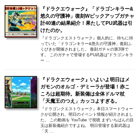
『ドラクエウォーク』「ドラゴンキラー&
悠久の守護神」復刻Wピックアップガチャ
計40連の結果紹介！果たしてPU武器は引
けたのか。
『ドラゴンクエストウォーク』個人的に、待ちに待
っていた「ドラゴンキラー&悠久の守護神」復刻ふ
くびきが開催されました。 復刻ガチャの第3弾で
す。 このガチャで登場するPU武器は“ドラゴンキラ
ー …
『ドラクエウォーク』いよいよ明日はメ
ガモンのオルゴ・デミーラが登場！赤こ
ころは超期待。新装備は全体ドルマ杖
「天魔王のつえ」カッコよすぎる。
『ドラゴンクエストウォーク』本日スマートウォー
クが公開され、明日のイベント情報が紹介されまし
た。 この動画を YouTube で視聴 まずいちばんの目
玉は新装備紹介ですよね。 明日登場する新武器は
「天 …