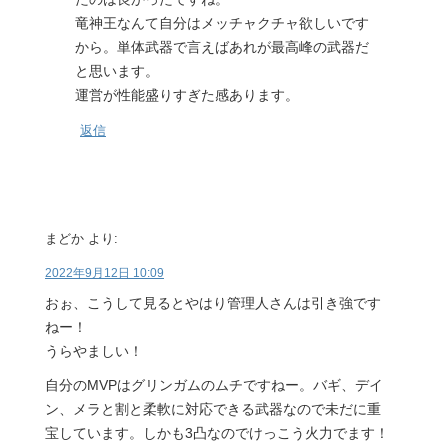
竜神王なんて自分はメッチャクチャ欲しいです
から。単体武器で言えばあれが最高峰の武器だ
と思います。
運営が性能盛りすぎた感あります。
返信
まどか
より:
2022年9月12日 10:09
おぉ、こうして見るとやはり管理人さんは引き強です
ねー！
うらやましい！
自分のMVPはグリンガムのムチですねー。バギ、デイ
ン、メラと割と柔軟に対応できる武器なので未だに重
宝しています。しかも3凸なのでけっこう火力でます！