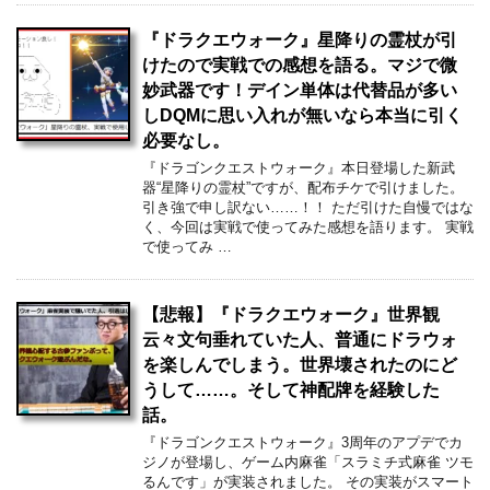
『ドラクエウォーク』星降りの霊杖が引
けたので実戦での感想を語る。マジで微
妙武器です！デイン単体は代替品が多い
しDQMに思い入れが無いなら本当に引く
必要なし。
『ドラゴンクエストウォーク』本日登場した新武
器“星降りの霊杖”ですが、配布チケで引けました。
引き強で申し訳ない……！！ ただ引けた自慢ではな
く、今回は実戦で使ってみた感想を語ります。 実戦
で使ってみ …
【悲報】『ドラクエウォーク』世界観
云々文句垂れていた人、普通にドラウォ
を楽しんでしまう。世界壊されたのにど
うして……。そして神配牌を経験した
話。
『ドラゴンクエストウォーク』3周年のアプデでカ
ジノが登場し、ゲーム内麻雀「スラミチ式麻雀 ツモ
るんです」が実装されました。 その実装がスマート