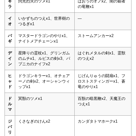
ギ
閃光烈火のツメx1
はおうのオノx2、闇の覇者
ラ
の竜鞭x1
イ
いかずちのつえx1、世界樹の
―
オ
つるぎx1
バ
マスタードラゴンのやりx1、
ストームアンカーx2
ギ
ナイトメアチェーンx1
デ
星降りの霊杖x1、グリンガム
はぐれメタルの剣x1、霊獣
イ
のムチx1、ルビスの剣x3、パ
のつえx2
ン
プニカのナイフx2
ヒ
ドラゴンキラーx1、オチェア
じげんりゅうの闘扇x1、フ
ャ
ーノの剣x2、オーシャンウィ
ロストスティンガーx1、蒼
ド
ップx1
竜のやりx1
ド
冥獣のツメx1
百獣の暗黒鞭x2、天魔王の
ル
つえx1
マ
ジ
くさなぎのけんx2
カンダタトマホークx1
バ
リ