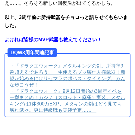
え……。そろそろ新しい回復盾が出てくるかしら。
以上、3周年前に所持武器をチョロっと語らせてもらいま
した。
よければ皆様のMVP武器も教えてください！
DQW3周年関連記事
・『ドラクエウォーク』メタルキングの剣。所持率9
割超えるであろう、一生使えるブッ壊れ人権武器！新
規が始めるにはリセマラの超ベストタイミング。みん
な歩こうぜ！
・『ドラクエウォーク』9月12日開始の3周年イベを
一挙まとめ！カジノ（スロット・麻雀）実装。メタル
キングは1体300万EXP、メタキンの剣はどう見ても
壊れ武器。更に特級職も実装予定……！