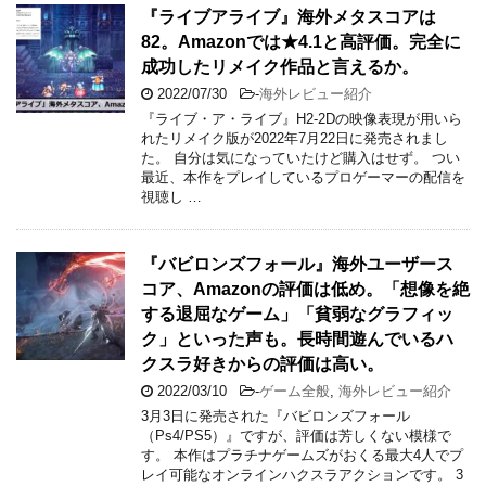
『ライブアライブ』海外メタスコアは
82。Amazonでは★4.1と高評価。完全に
成功したリメイク作品と言えるか。
2022/07/30
-
海外レビュー紹介
『ライブ・ア・ライブ』H2-2Dの映像表現が用いら
れたリメイク版が2022年7月22日に発売されまし
た。 自分は気になっていたけど購入はせず。 つい
最近、本作をプレイしているプロゲーマーの配信を
視聴し …
『バビロンズフォール』海外ユーザース
コア、Amazonの評価は低め。「想像を絶
する退屈なゲーム」「貧弱なグラフィッ
ク」といった声も。長時間遊んでいるハ
クスラ好きからの評価は高い。
2022/03/10
-
ゲーム全般
,
海外レビュー紹介
3月3日に発売された『バビロンズフォール
（Ps4/PS5）』ですが、評価は芳しくない模様で
す。 本作はプラチナゲームズがおくる最大4人でプ
レイ可能なオンラインハクスラアクションです。 3