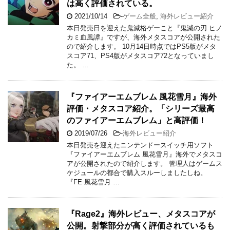
は高く評価されている。
2021/10/14
-
ゲーム全般
,
海外レビュー紹介
本日発売日を迎えた鬼滅格ゲーこと『鬼滅の刃 ヒノ
カミ血風譚』ですが、海外メタスコアが公開された
ので紹介します。 10月14日時点ではPS5版がメタ
スコア71、PS4版がメタスコア72となっていまし
た。 …
『ファイアーエムブレム 風花雪月』海外
評価・メタスコア紹介。「シリーズ最高
のファイアーエムブレム」と高評価！
2019/07/26
-
海外レビュー紹介
本日発売を迎えたニンテンドースイッチ用ソフト
『ファイアーエムブレム 風花雪月』海外でメタスコ
アが公開されたので紹介します。 管理人はゲームス
ケジュールの都合で購入スルーしましたしね。
『FE 風花雪月 …
『Rage2』海外レビュー、メタスコアが
公開。射撃部分が高く評価されているも