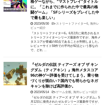
格ゲーながら、“マストプレイ”タイトル
に。「これまでに作られた中で最高の格
闘ゲーム」「SFシリーズをプレイした中
で最も楽しい」
2023/05/30
-
ストリートファイター6
,
海外レ
ビュー紹介
『ストリートファイター6』6月2月に発売されるス
トリートファイターシリーズ最新作ですが、海外メ
タスコアが脅威の92点であることが判明しました。
レビューサイト59件での平均が92点という形なの
で、どれ …
『ゼルダの伝説 ティアーズ オブ ザ キン
グダム（ティアキン）』海外メタスコア
96の神ゲー評価を受けてしまう。乗り物
づくりが面白い？国内でも明らかなネガ
キャンを除けば高評価か。
2023/05/14
-
ゲーム全般
,
海外レビュー紹介
『ゼルダの伝説 ティアーズ オブ ザ キングダム』5
月12日に発売されたゼルダシリーズ最新作ですが、