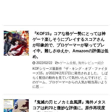
『KOF15』コアな格ゲー勢にとっては神
ゲー？楽しそうにプレイするスコアさん
が印象的で、プロゲーマーが挙ってプレ
イ中。難しさゆえか、Amazonの評価は低
め。
2022/02/22
-
ゲーム全般
,
海外レビュー紹介
KOFシリーズ最新作『ザ・キング・オブ・ファイタ
ーズ15』が2022年2月17日に発売されました。 しば
らく配信の動向を見ていて気付いたんですけど、こ
のゲーム、プロゲーマーからの人気が相当高いよう
に思 …
『鬼滅の刃 ヒノカミ血風譚』海外メタス
コアは約70と微妙な評価に。原作再現度