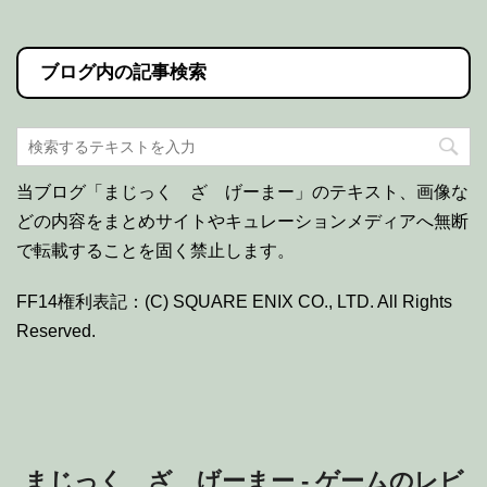
ュー
2017/02/03
-
アクション
,
モンスターハンター
F
やっと終わった……トロファー向けレビューしてい
きます。 プラチナトロフィー取得時間 300h(内放置
100h程度)最低2ヶ月は覚悟すること プラチナトロフ
ィー取得難易度 3.8/5.0 プラチナトロフ …
正統進化した良作か。グラビティデイズ2
ファーストインプレッション
2017/01/20
-
アクション
先日発売された重力アクションアドベンチャー「グ
ラビティデイズ2」を4時間ほどプレイしたので軽く
感想を綴っていきたいと思います。 その前に……
Plus会員はGRAVITY DAZE2の会員限定テーマを …
グラビディデイズ クリア後レビュー アク
ションの単調さが不満点か。
2017/01/19
-
アクション