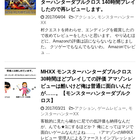
HOME
>
ゲームレビュー
>
アクション
>
「 アクション 」 一覧
Warning
: Undefined variable $count in
/home/mtg60/mtg60.com/public_html/wp-
content/themes/stinger8-child/itiran.php
on line
7
【MHXX】評価・レビュー。モチベーショ
ン盛んにしてプレイ未だ止まず。モンス