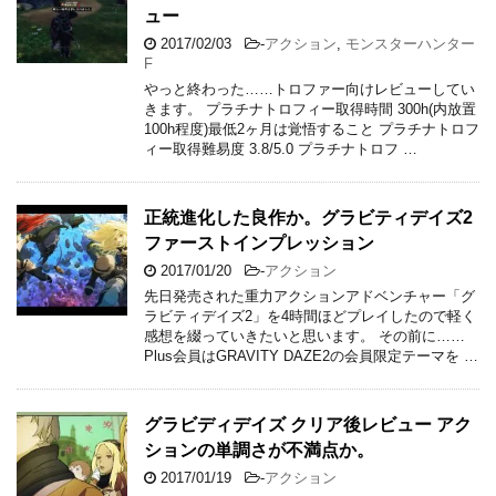
【ホライゾンゼロドーン】終わってみれ
ば良ゲーだった。トロフィーコンプした
ので全力で評価！
2017/03/07
-
FPS・TPS
,
アクション
,
トロフ
ィーレビュー
,
ホライゾン
無事ゴーストリコンワイルドランズ発売前にトロフ
ィーコンプ出来ました。早速レビューしていきま
す。 序盤のプレイフィールがファークライプライマ
ルと似ていたために、最初の印象が悪過ぎた。 ファ
ーストインプレ …
仁王 トロコンは意外に簡単！トロファー
目線で難易度レビューします。オススメ
金策も紹介。