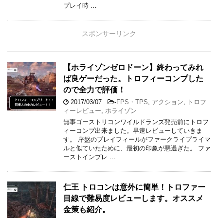
ターハンターダブルクロス 140時間プレイ
したので再レビューします。
2017/04/04
-
アクション
,
モンスターハンター
XX
村クエストを終わらせ、エンディングを鑑賞したの
で改めてレビューをしたいと思います。 やり込むほ
どに、Amazonの評価は話にならないなと感じまし
た。 クソゲーでもなんでもないわ。 Amazonでレビ
ュ …
MHXX モンスターハンターダブルクロス
30時間ほどプレイしての評価 アマゾンレ
ビューは酷いけど俺は普通に面白いんだ
が……。【モンスターハンターダブルク
ロス】
2017/03/21
-
アクション
,
ゲームレビュー
,
モ
ンスターハンターXX
客観的に見たら確かに尼での低評価も納得なんだ
が、んでも★1にするほどか？ 俺にとってはマジで
面白いゲームなんだよね……。 ↑アマゾンのMHXX
レビュー 管理人によるファーストインプレッション