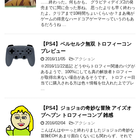
2017/02/27
-
RPG
,
アクション
,
仁王
無事に仁王のトロフィーコンプリートが完了したの
でレビューしていきます。 また、「鍛冶屋一のお得
意様」トロフィーを入手するためのオススメ金策方
法を紹介。 作品自体のレビューについて知りたい方
は「仁王 ア …
仁王 アクション下手でも面白い！二周目
もクリアした管理人がレビューします。
2017/02/25
-
RPG
,
アクション
,
仁王
今回は世界で100万本を売り上げたダーク戦国アク
ションRPG、「仁王」のレビュー記事となります。
アクション下手くそ視点でのレビューです。 「仁
王」の概要 発売日：2017年2月9日 ハード：PS4 …
スポンサーリンク