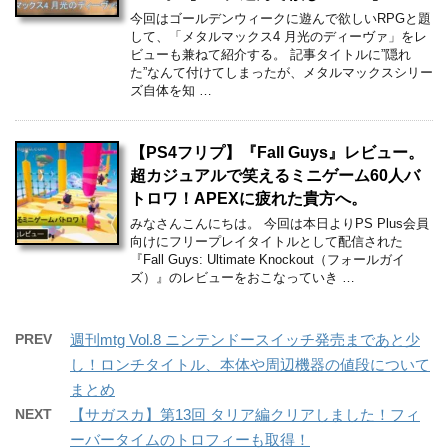
今回はゴールデンウィークに遊んで欲しいRPGと題
して、「メタルマックス4 月光のディーヴァ」をレ
ビューも兼ねて紹介する。 記事タイトルに”隠れ
た”なんて付けてしまったが、メタルマックスシリー
ズ自体を知 …
【PS4フリプ】『Fall Guys』レビュー。
超カジュアルで笑えるミニゲーム60人バ
トロワ！APEXに疲れた貴方へ。
みなさんこんにちは。 今回は本日よりPS Plus会員
向けにフリープレイタイトルとして配信された
『Fall Guys: Ultimate Knockout（フォールガイ
ズ）』のレビューをおこなっていき …
PREV
週刊mtg Vol.8 ニンテンドースイッチ発売まであと少
し！ロンチタイトル、本体や周辺機器の値段について
まとめ
NEXT
【サガスカ】第13回 タリア編クリアしました！フィ
ーバータイムのトロフィーも取得！