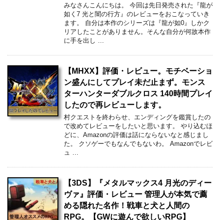
みなさんこんにちは。 今回は先日発売された『龍が
如く7 光と闇の行方』のレビューをおこなっていき
ます。 自分は本作のシリーズは『龍が如0』しかク
リアしたことがありません。そんな自分が何故本作
に手を出し …
【MHXX】評価・レビュー。モチベーショ
ン盛んにしてプレイ未だ止まず。モンス
ターハンターダブルクロス 140時間プレイ
したので再レビューします。
村クエストを終わらせ、エンディングを鑑賞したの
で改めてレビューをしたいと思います。 やり込むほ
どに、Amazonの評価は話にならないなと感じまし
た。 クソゲーでもなんでもないわ。 Amazonでレビ
ュ …
【3DS】『メタルマックス4 月光のディー
ヴァ』評価・レビュー 管理人が本気で薦
める隠れた名作！戦車と犬と人間の
RPG。【GWに遊んで欲しいRPG】