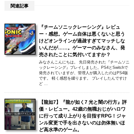
関連記事
『チームソニックレーシング』レビュ
ー・感想。ゲーム自体は悪くないと思う
けどオンラインが過疎すぎてマッチしな
いんだが……。ゲーマーのみなさん、発
売されたことに気付いてますか？
みなさんこんにちは。 先日発売された『チームソニ
ックレーシング』プレイしました。PS4とSwitchで
発売されていますが、管理人が購入したのはPS4版
です。 軽く感想を綴ります。 プレイしたんですけ
ど …
【龍如7】『龍が如く7 光と闇の行方』評
価・レビュー。42歳の無職おじがハロワ
に行って成り上がりを目指すRPG！ジャ
ンル変更で手を出さないのは勿体無いほ
ど高水準のゲーム。