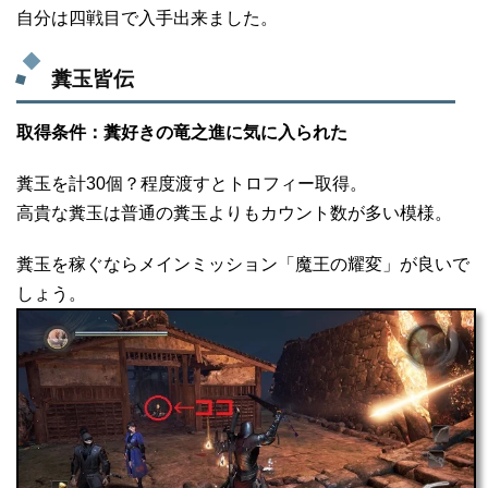
自分は四戦目で入手出来ました。
糞玉皆伝
取得条件：糞好きの竜之進に気に入られた
糞玉を計30個？程度渡すとトロフィー取得。
高貴な糞玉は普通の糞玉よりもカウント数が多い模様。
糞玉を稼ぐならメインミッション「魔王の耀変」が良いで
しょう。