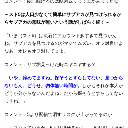
コメント：隠し続けるのは結局ムリって王が言ってたな
～スト5は人口少なくて簡単にサブアカが見つけられるか
らサブアカの意味が無いという話がしばらく続く～
「いま（スト6）は流石にアカウント多すぎて見つかん
ね。サブアカを見つけるのがマジでムズい。オフ対良いよ
なあ。オレもオフ対してぇよ。」
コメント：サブ垢見っけた時ニヤニヤする？
「
いや、諦めてますね。探そうとすらしてない。見つから
ないもん、どうせ。勿体無い時間が。
しかもそれが本人か
どうか分からないんだよね。だから探そうとすらしてない
っすね。」
コメント：5より配信で晒すリスクが上がってるのか
「リスクっていうか、5より隠せるから……5は隠しようが