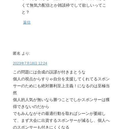
くて無気力配信とか雑談枠でして欲しいってこ
と？
返信
匿名
より:
2023年7月18日 12:24
この問題には合成の誤謬が付きまとうな
個人の視点からすりゃ自分を支援してくれてるスポン
サーのためにも絶対勝利至上主義！になるのは至極当
然
個人的人気が無いなら勝つことでしかスポンサーは獲
得できないのだから
でもみんながその最適行動を取ればシーンが萎縮し
て、まず大会に出資するスポンサーが減るし、個人へ
のスポンサーも付きにくくなる