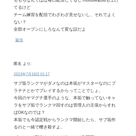
ももちなんてほぼ毎日配信してるしYoutube動画も上げ
てるけど
チーム練習を配信でわざわざ見せないし、それでよく
ない？
全部オープンにしろなんて変な話だよ
返信
匿名
より:
2023年7月18日 01:17
サブ垢ランクマがダメなのは本垢がマスターなのにプ
ラチナとかでプレイするからってことでしょ。
今回のヤマグチ選手のような、本垢で触ってないキャ
ラをサブ垢でランクマ回すのは管理人の主張からすれ
ばOKなのでは？
本垢でも今認定戦からランクマ開始したら、サブ垢作
るのと一緒で轢き殺すよ。