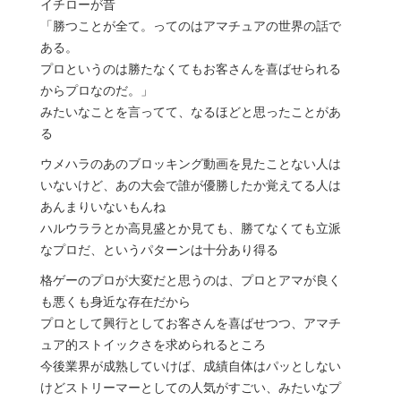
イチローが昔
「勝つことが全て。ってのはアマチュアの世界の話で
ある。
プロというのは勝たなくてもお客さんを喜ばせられる
からプロなのだ。」
みたいなことを言ってて、なるほどと思ったことがあ
る
ウメハラのあのブロッキング動画を見たことない人は
いないけど、あの大会で誰が優勝したか覚えてる人は
あんまりいないもんね
ハルウララとか高見盛とか見ても、勝てなくても立派
なプロだ、というパターンは十分あり得る
格ゲーのプロが大変だと思うのは、プロとアマが良く
も悪くも身近な存在だから
プロとして興行としてお客さんを喜ばせつつ、アマチ
ュア的ストイックさを求められるところ
今後業界が成熟していけば、成績自体はパッとしない
けどストリーマーとしての人気がすごい、みたいなプ