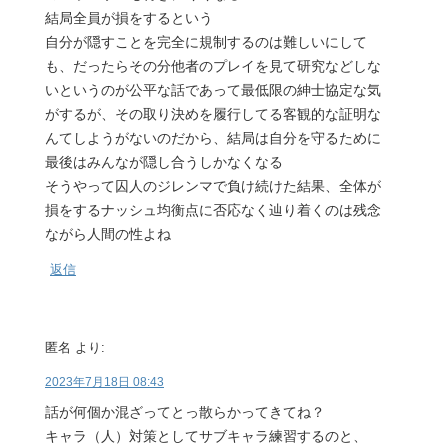
結局全員が損をするという
自分が隠すことを完全に規制するのは難しいにして
も、だったらその分他者のプレイを見て研究などしな
いというのが公平な話であって最低限の紳士協定な気
がするが、その取り決めを履行してる客観的な証明な
んてしようがないのだから、結局は自分を守るために
最後はみんなが隠し合うしかなくなる
そうやって囚人のジレンマで負け続けた結果、全体が
損をするナッシュ均衡点に否応なく辿り着くのは残念
ながら人間の性よね
返信
匿名
より:
2023年7月18日 08:43
話が何個か混ざってとっ散らかってきてね？
キャラ（人）対策としてサブキャラ練習するのと、