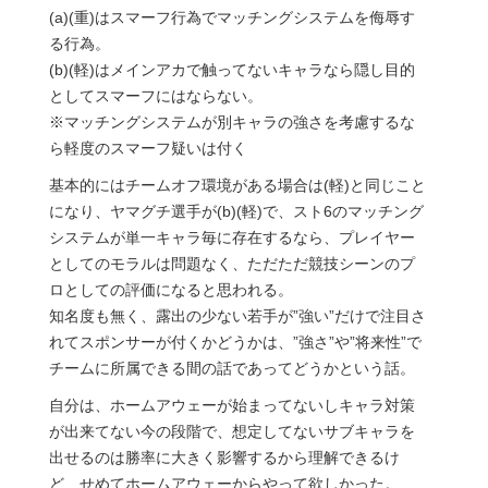
(a)(重)はスマーフ行為でマッチングシステムを侮辱す
る行為。
(b)(軽)はメインアカで触ってないキャラなら隠し目的
としてスマーフにはならない。
※マッチングシステムが別キャラの強さを考慮するな
ら軽度のスマーフ疑いは付く
基本的にはチームオフ環境がある場合は(軽)と同じこと
になり、ヤマグチ選手が(b)(軽)で、スト6のマッチング
システムが単一キャラ毎に存在するなら、プレイヤー
としてのモラルは問題なく、ただただ競技シーンのプ
ロとしての評価になると思われる。
知名度も無く、露出の少ない若手が”強い”だけで注目さ
れてスポンサーが付くかどうかは、”強さ”や”将来性”で
チームに所属できる間の話であってどうかという話。
自分は、ホームアウェーが始まってないしキャラ対策
が出来てない今の段階で、想定してないサブキャラを
出せるのは勝率に大きく影響するから理解できるけ
ど、せめてホームアウェーからやって欲しかった。