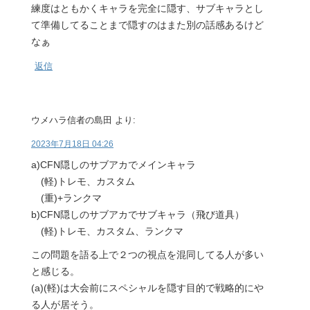
練度はともかくキャラを完全に隠す、サブキャラとし
て準備してることまで隠すのはまた別の話感あるけど
なぁ
返信
ウメハラ信者の島田
より:
2023年7月18日 04:26
a)CFN隠しのサブアカでメインキャラ
(軽)トレモ、カスタム
(重)+ランクマ
b)CFN隠しのサブアカでサブキャラ（飛び道具）
(軽)トレモ、カスタム、ランクマ
この問題を語る上で２つの視点を混同してる人が多い
と感じる。
(a)(軽)は大会前にスペシャルを隠す目的で戦略的にや
る人が居そう。