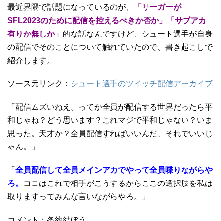
最近界隈で話題になっているのが、
「リーガーが
SFL2023のために配信を控えるべきか否か」「サブアカ
有りか無しか」
的な話なんですけど、シュート選手が自身
の配信でそのことについて触れていたので、書き起こしで
紹介します。
ソース元リンク：
シュート選手のツイッチ配信アーカイブ
「配信ムズいねえ。ってか全員が配信する世界だったら平
和じゃね？どう思います？これマジで平和じゃない？いま
思った。天才か？全員配信すればいいんだ、それでいいじ
ゃん。」
「
全員配信して全員メインアカでやって全員喋りながらや
ろ。
ココはこれで相手がこうするからここの選択肢を私は
取りますってみんな言いながらやろ。」
コメント：条約結ぼう