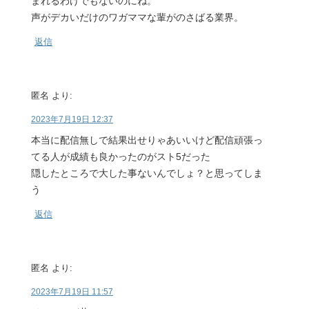
まれるわけでもないのにね。
声がデカいだけのワガママな輩がのさばる業界。
返信
匿名
より:
2023年7月19日 12:37
本当に配信無しで結果出せりゃあいいけど配信頑張っ
てる人が成績も良かったのがスト5だった
隠したところで大した事ないんでしょ？と思ってしま
う
返信
匿名
より:
2023年7月19日 11:57