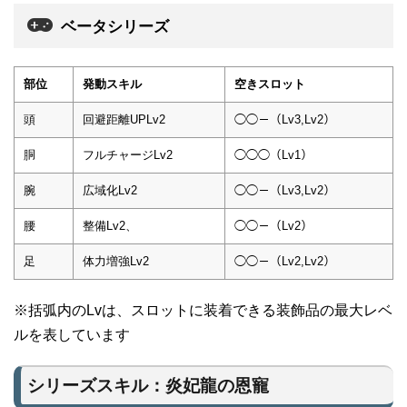
ベータシリーズ
部位
発動スキル
空きスロット
頭
回避距離UPLv2
◯◯－（Lv3,Lv2）
胴
フルチャージLv2
◯◯◯（Lv1）
腕
広域化Lv2
◯◯－（Lv3,Lv2）
腰
整備Lv2、
◯◯－（Lv2）
足
体力増強Lv2
◯◯－（Lv2,Lv2）
※括弧内のLvは、スロットに装着できる装飾品の最大レベ
ルを表しています
シリーズスキル：炎妃龍の恩寵