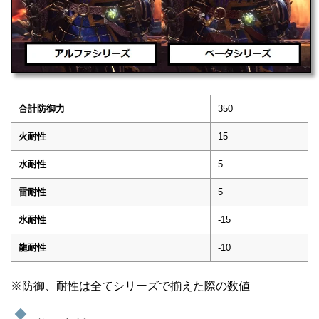
合計防御力
350
火耐性
15
水耐性
5
雷耐性
5
氷耐性
-15
龍耐性
-10
※防御、耐性は全てシリーズで揃えた際の数値