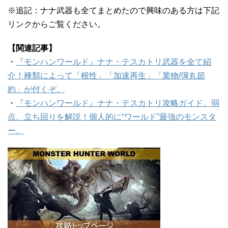
※追記：ナナ武器も全てまとめたので興味のある方は下記
リンクからご覧ください。
【関連記事】
・
『モンハンワールド』ナナ・テスカトリ武器を全て紹
介！種類によって「根性」「加速再生」「業物/弾丸節
約」が付くぞ。
・
『モンハンワールド』ナナ・テスカトリ攻略ガイド。弱
点、立ち回りを解説！個人的に“ワールド”最強のモンスタ
ー。