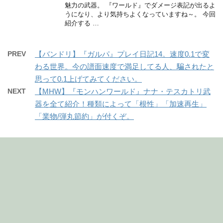
魅力の武器。 『ワールド』でダメージ表記が出るよ
うになり、より気持ちよくなっていますね～。 今回
紹介する …
PREV
【バンドリ】『ガルパ』プレイ日記14。速度0.1で変
わる世界。今の譜面速度で満足してる人、騙されたと
思って0.1上げてみてください。
NEXT
【MHW】『モンハンワールド』ナナ・テスカトリ武
器を全て紹介！種類によって「根性」「加速再生」
「業物/弾丸節約」が付くぞ。