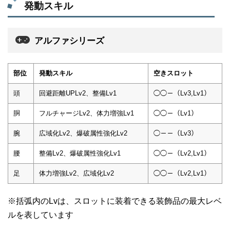
発動スキル
アルファシリーズ
部位
発動スキル
空きスロット
頭
回避距離UPLv2、整備Lv1
◯◯－（Lv3,Lv1）
胴
フルチャージLv2、体力増強Lv1
◯◯－（Lv1）
腕
広域化Lv2、爆破属性強化Lv2
◯－－（Lv3）
腰
整備Lv2、爆破属性強化Lv1
◯◯－（Lv2,Lv1）
足
体力増強Lv2、広域化Lv2
◯◯－（Lv2,Lv1）
※括弧内のLvは、スロットに装着できる装飾品の最大レベ
ルを表しています