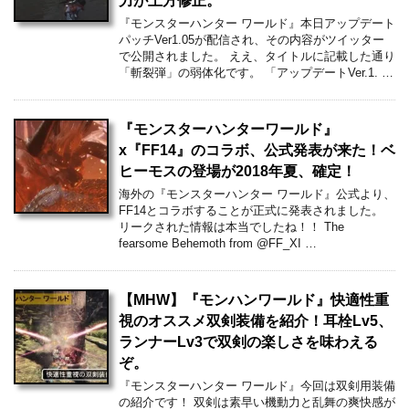
力が上方修正。
『モンスターハンター ワールド』本日アップデート
パッチVer1.05が配信され、その内容がツイッター
で公開されました。 ええ、タイトルに記載した通り
「斬裂弾」の弱体化です。 「アップデートVer.1. …
『モンスターハンターワールド』
x『FF14』のコラボ、公式発表が来た！ベ
ヒーモスの登場が2018年夏、確定！
海外の『モンスターハンター ワールド』公式より、
FF14とコラボすることが正式に発表されました。
リークされた情報は本当でしたね！！ The
fearsome Behemoth from @FF_XI …
【MHW】『モンハンワールド』快適性重
視のオススメ双剣装備を紹介！耳栓Lv5、
ランナーLv3で双剣の楽しさを味わえる
ぞ。
『モンスターハンター ワールド』今回は双剣用装備
の紹介です！ 双剣は素早い機動力と乱舞の爽快感が