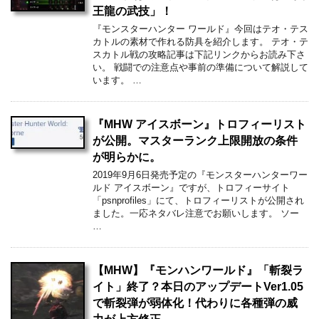
王龍の武技」！
『モンスターハンター ワールド』今回はテオ・テス
カトルの素材で作れる防具を紹介します。 テオ・テ
スカトル戦の攻略記事は下記リンクからお読み下さ
い。 戦闘での注意点や事前の準備について解説して
います。 …
『MHW アイスボーン』トロフィーリスト
が公開。マスターランク上限開放の条件
が明らかに。
2019年9月6日発売予定の『モンスターハンターワー
ルド アイスボーン』ですが、トロフィーサイト
「psnprofiles」にて、トロフィーリストが公開され
ました。一応ネタバレ注意でお願いします。 ソー
…
【MHW】『モンハンワールド』「斬裂ラ
イト」終了？本日のアップデートVer1.05
で斬裂弾が弱体化！代わりに各種弾の威