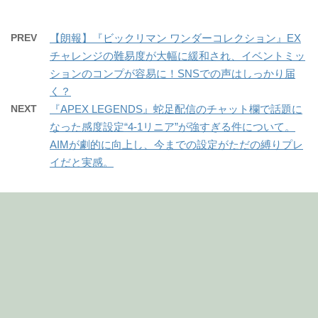
PREV
【朗報】『ビックリマン ワンダーコレクション』EX
チャレンジの難易度が大幅に緩和され、イベントミッ
ションのコンプが容易に！SNSでの声はしっかり届
く？
NEXT
『APEX LEGENDS』蛇足配信のチャット欄で話題に
なった感度設定“4-1リニア”が強すぎる件について。
AIMが劇的に向上し、今までの設定がただの縛りプレ
イだと実感。