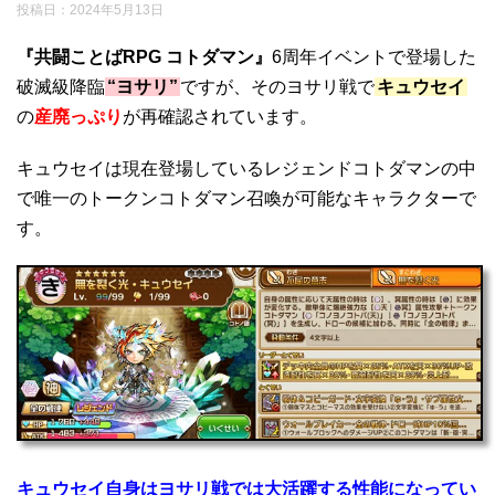
投稿日：
2024年5月13日
『共闘ことばRPG コトダマン』
6周年イベントで登場した
破滅級降臨
“ヨサリ”
ですが、そのヨサリ戦で
キュウセイ
の
産廃っぷり
が再確認されています。
キュウセイは現在登場しているレジェンドコトダマンの中
で唯一のトークンコトダマン召喚が可能なキャラクターで
す。
キュウセイ自身はヨサリ戦では大活躍する性能になってい