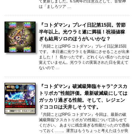
て更新しました。6.5周年の注意点として、音聖神
は「ましろツア …
『コトダマン』プレイ日記第15回。苦節
半年以上。光ウラミ遂に満福！祝福値稼
ぎも結局ソロのほうがいいかな？
『共闘ことばRPG コトダマン』プレイ日記第15回
です。 本日遂に光ウラミを満福にさせることが出来
ました！！ 長かったです。どれくらい長かったかは
覚えていません。光ウラミの実装された日を覚えて
ないので …
『コトダマン』破滅級降臨キャラ“クスカ
トリポカ”性能評価。最新破滅級にしては
ガッカリ過ぎる性能。そして、レジェン
ドココロは天井しそうです。
『共闘ことばRPG コトダマン』今回は、最新の破
滅級降臨“クスカトリポカ”の性能について語らせて
ください。 あまりに残念過ぎる性能だったので愚痴
っておく……。運営はもうちょっと考えたほうが良