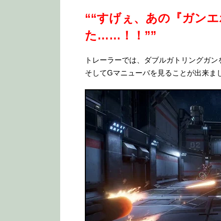
““すげぇ、あの『ガン
た……！！””
トレーラーでは、ダブルガトリングガン
そしてGマニューバを見ることが出来ま