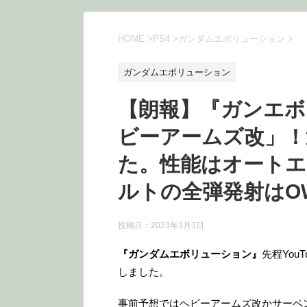
HOME
>
PS4
>
ガンダムエボリューション
>
ガンダムエボリューション
【朗報】『ガンエボ
ビーアームズ改」！
た。性能はオート
ルトの全弾発射はO
投稿日：
2023年3月3日
『ガンダムエボリューション』
先程You
しました。
事前予想ではヘビーアームズ改かサーペ