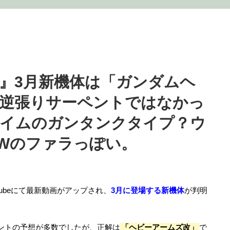
』3月新機体は「ガンダムヘ
逆張りサーペントではなかっ
エイムのガンタンクタイプ？ウ
Wのファラっぽい。
Tubeにて最新動画がアップされ、
3月に登場する新機体
が判明
ントの予想が多数でしたが、正解は
「ヘビーアームズ改」
で