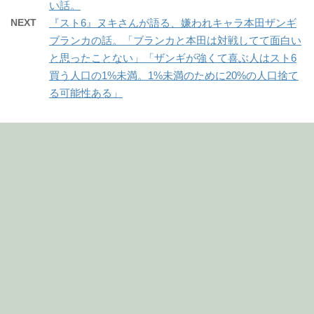
い話。
NEXT
『スト6』ヌキさんが語る、嫌われキャラ本田ザンギ
ブランカの話。「ブランカと本田は対戦してて面白い
と思ったことない」「ザンギが強くて喜ぶ人はスト6
買う人口の1%未満。1%未満のために20%の人口捨て
る可能性ある」