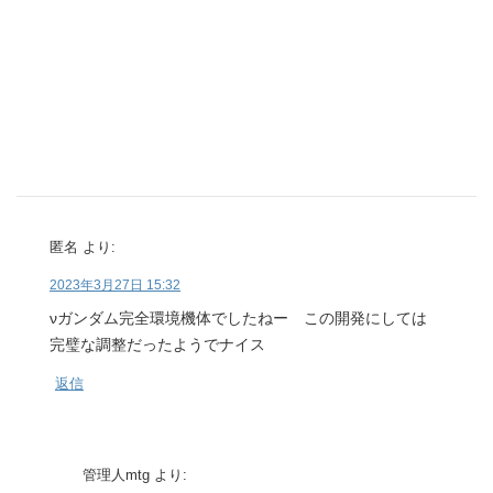
匿名
より:
2023年3月27日 15:32
νガンダム完全環境機体でしたねー この開発にしては
完璧な調整だったようでナイス
返信
管理人mtg
より: