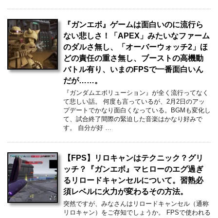
『ガンエボ』ゲームは面白いのに流行ら
ない悲しさ！「APEX」みたいなファーム
のダルさ無し、「オーバーウォッチ2」ほ
どの責任の重さ無し、ブーストの高機動
バトル有り、いまのFPSで一番面白いん
だが……。
『ガンダムエボリューション』が全く流行ってなく
て悲しい話。 何度も言っているが、2月2日のアッ
プデートでかなり面白くなっている。BGMも変化し
て、試合終了間際の緊迫した音楽はかなり好みで
す。 自分が好 …
【FPS】リロキャンはテクニック？グリ
ッチ？『ガンエボ』マヒローのエグ過ぎ
るリロードキャンセルについて。習熟必
須レベルに火力が変わるその方法。
突然ですが、みなさんはリロードキャンセル（通称
リロキャン）をご存知でしょうか。 FPSで使われる