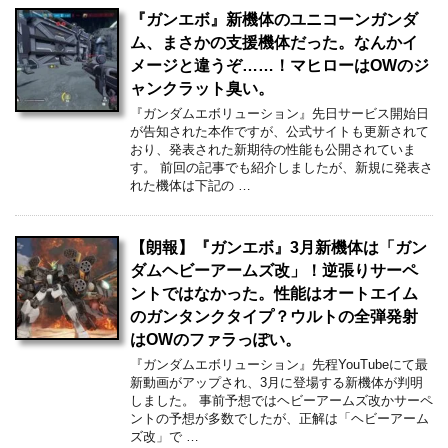
『ガンエボ』新機体のユニコーンガンダ
ム、まさかの支援機体だった。なんかイ
メージと違うぞ……！マヒローはOWのジ
ャンクラット臭い。
『ガンダムエボリューション』先日サービス開始日
が告知された本作ですが、公式サイトも更新されて
おり、発表された新期待の性能も公開されていま
す。 前回の記事でも紹介しましたが、新規に発表さ
れた機体は下記の …
【朗報】『ガンエボ』3月新機体は「ガン
ダムヘビーアームズ改」！逆張りサーペ
ントではなかった。性能はオートエイム
のガンタンクタイプ？ウルトの全弾発射
はOWのファラっぽい。
『ガンダムエボリューション』先程YouTubeにて最
新動画がアップされ、3月に登場する新機体が判明
しました。 事前予想ではヘビーアームズ改かサーペ
ントの予想が多数でしたが、正解は「ヘビーアーム
ズ改」で …