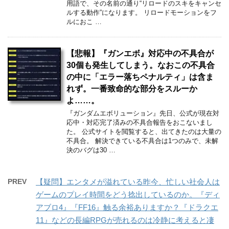
用語で、その名前の通り“リロードのスキをキャンセ
ルする動作”になります。 リロードモーションをフ
ルにおこ …
【悲報】『ガンエボ』対応中の不具合が
30個も発生してしまう。なおこの不具合
の中に「エラー落ちペナルティ」は含ま
れず。一番致命的な部分をスルーか
よ……。
『ガンダムエボリューション』先日、公式が現在対
応中・対応完了済みの不具合報告をおこないまし
た。 公式サイトを閲覧すると、出てきたのは大量の
不具合。 解決できている不具合は1つのみで、未解
決のバグは30 …
PREV
【疑問】エンタメが溢れている昨今、忙しい社会人は
ゲームのプレイ時間をどう捻出しているのか。『ディ
アブロ4』『FF16』触る余裕ありますか？『ドラクエ
11』などの長編RPGが売れるのは冷静に考えると凄