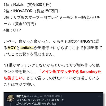
1位：Rafale（賞金500万円）
2位：INOVATOR（賞金150万円）
3位：サブ垢スマーフ一般プレイヤーモンキー呼ばわりチ
ーム（賞金50万円）
4位：OTP
いやー、良かった良かった。そもそも3位の
“RNG5”
に居
る
VCY
と
anitaka
が出場停止にならずここまで参加出来て
いたことに驚きを隠せません。
NT帯がマッチングしないからといってサブ垢を作って他
ランク帯を荒らし、
「メイン垢でマッチできるmonkeyた
ち羨ましい」
とまで言ってのけたanitakaが出場している
ことはマジで怖い。