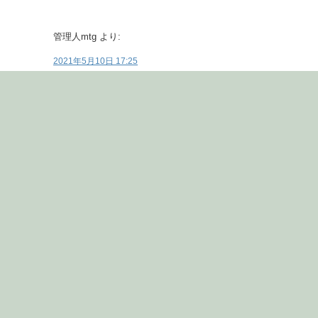
管理人mtg
より:
2021年5月10日 17:25
頭洗うのは超楽ですｗ
返信
comment
コメント
※