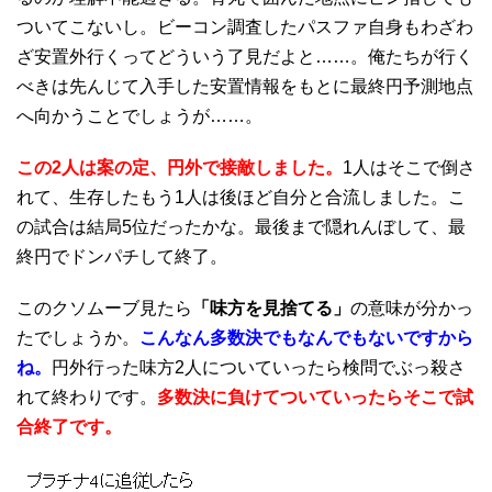
ついてこないし。ビーコン調査したパスファ自身もわざわ
ざ安置外行くってどういう了見だよと……。俺たちが行く
べきは先んじて入手した安置情報をもとに最終円予測地点
へ向かうことでしょうが……。
この2人は案の定、円外で接敵しました。
1人はそこで倒さ
れて、生存したもう1人は後ほど自分と合流しました。こ
の試合は結局5位だったかな。最後まで隠れんぼして、最
終円でドンパチして終了。
このクソムーブ見たら
「味方を見捨てる」
の意味が分かっ
たでしょうか。
こんなん多数決でもなんでもないですから
ね。
円外行った味方2人についていったら検問でぶっ殺さ
れて終わりです。
多数決に負けてついていったらそこで試
合終了です。