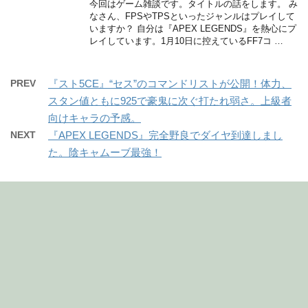
今回はゲーム雑談です。タイトルの話をします。 み
なさん、FPSやTPSといったジャンルはプレイして
いますか？ 自分は『APEX LEGENDS』を熱心にプ
レイしています。1月10日に控えているFF7コ …
PREV
『スト5CE』“セス”のコマンドリストが公開！体力、
スタン値ともに925で豪鬼に次ぐ打たれ弱さ。上級者
向けキャラの予感。
NEXT
『APEX LEGENDS』完全野良でダイヤ到達しまし
た。陰キャムーブ最強！