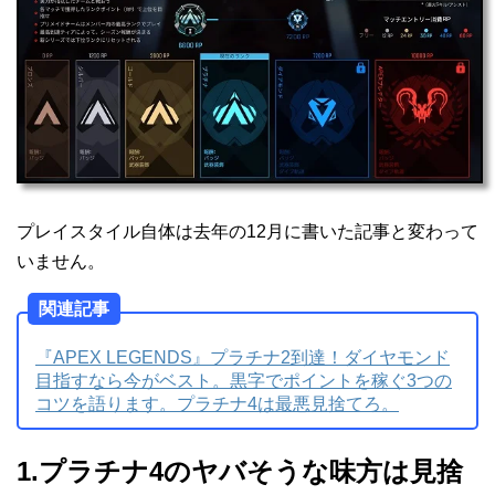
プレイスタイル自体は去年の12月に書いた記事と変わって
いません。
関連記事
『APEX LEGENDS』プラチナ2到達！ダイヤモンド
目指すなら今がベスト。黒字でポイントを稼ぐ3つの
コツを語ります。プラチナ4は最悪見捨てろ。
1.プラチナ4のヤバそうな味方は見捨