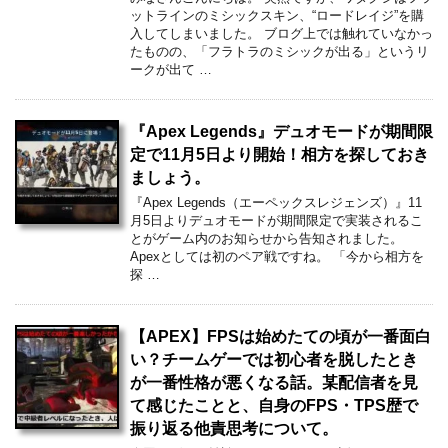
ットラインのミシックスキン、“ロードレイジ”を購
入してしまいました。 ブログ上では触れていなかっ
たものの、「フラトラのミシックが出る」というリ
ークが出て …
『Apex Legends』デュオモードが期間限
定で11月5日より開始！相方を探しておき
ましょう。
『Apex Legends（エーペックスレジェンズ）』11
月5日よりデュオモードが期間限定で実装されるこ
とがゲーム内のお知らせから告知されました。
Apexとしては初のペア戦ですね。 「今から相方を
探 …
【APEX】FPSは始めたての頃が一番面白
い？チームゲーでは初心者を脱したとき
が一番性格が悪くなる話。某配信者を見
て感じたことと、自身のFPS・TPS歴で
振り返る他責思考について。