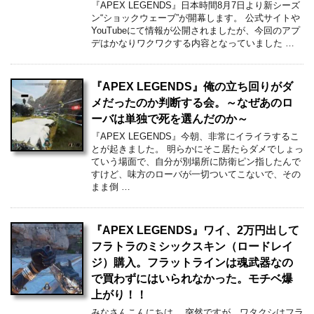
『APEX LEGENDS』日本時間8月7日より新シーズ
ン“ショックウェーブ”が開幕します。 公式サイトや
YouTubeにて情報が公開されましたが、今回のアプ
デはかなりワクワクする内容となっていました …
『APEX LEGENDS』俺の立ち回りがダ
メだったのか判断する会。～なぜあのロ
ーバは単独で死を選んだのか～
『APEX LEGENDS』今朝、非常にイライラするこ
とが起きました。 明らかにそこ居たらダメでしょっ
ていう場面で、自分が別場所に防衛ピン指したんで
すけど、味方のローバが一切ついてこないで、その
まま倒 …
『APEX LEGENDS』ワイ、2万円出して
フラトラのミシックスキン（ロードレイ
ジ）購入。フラットラインは魂武器なの
で買わずにはいられなかった。モチベ爆
上がり！！
みなさんこんにちは。 突然ですが、ワタクシはフラ