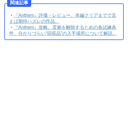
関連記事
・
『Anthem』評価・レビュー。本編クリアまでで言
えば期待ハズレの作品。
・
『Anthem』攻略。霊廟を解除するための各試練条
件、分かりづらい“回収品”の入手場所について解説。