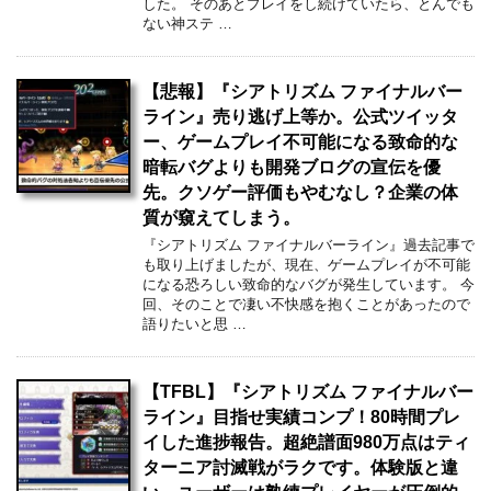
した。 そのあとプレイをし続けていたら、とんでも
ない神ステ …
【悲報】『シアトリズム ファイナルバー
ライン』売り逃げ上等か。公式ツイッタ
ー、ゲームプレイ不可能になる致命的な
暗転バグよりも開発ブログの宣伝を優
先。クソゲー評価もやむなし？企業の体
質が窺えてしまう。
『シアトリズム ファイナルバーライン』過去記事で
も取り上げましたが、現在、ゲームプレイが不可能
になる恐ろしい致命的なバグが発生しています。 今
回、そのことで凄い不快感を抱くことがあったので
語りたいと思 …
【TFBL】『シアトリズム ファイナルバー
ライン』目指せ実績コンプ！80時間プレ
イした進捗報告。超絶譜面980万点はティ
ターニア討滅戦がラクです。体験版と違