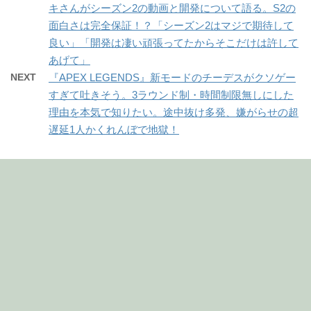
キさんがシーズン2の動画と開発について語る。S2の
面白さは完全保証！？「シーズン2はマジで期待して
良い」「開発は凄い頑張ってたからそこだけは許して
あげて」
NEXT
『APEX LEGENDS』新モードのチーデスがクソゲー
すぎて吐きそう。3ラウンド制・時間制限無しにした
理由を本気で知りたい。途中抜け多発、嫌がらせの超
遅延1人かくれんぼで地獄！