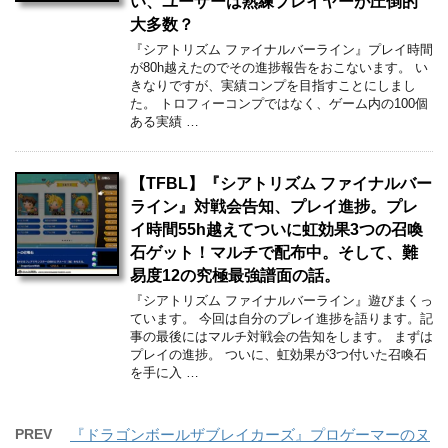
い、ユーザーは熟練プレイヤーが圧倒的
大多数？
『シアトリズム ファイナルバーライン』プレイ時間
が80h越えたのでその進捗報告をおこないます。 い
きなりですが、実績コンプを目指すことにしまし
た。 トロフィーコンプではなく、ゲーム内の100個
ある実績 …
【TFBL】『シアトリズム ファイナルバー
ライン』対戦会告知、プレイ進捗。プレ
イ時間55h越えてついに虹効果3つの召喚
石ゲット！マルチで配布中。そして、難
易度12の究極最強譜面の話。
『シアトリズム ファイナルバーライン』遊びまくっ
ています。 今回は自分のプレイ進捗を語ります。記
事の最後にはマルチ対戦会の告知をします。 まずは
プレイの進捗。 ついに、虹効果が3つ付いた召喚石
を手に入 …
PREV
『ドラゴンボールザブレイカーズ』プロゲーマーのヌ