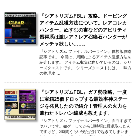
『シアトリズムFBL』攻略。ドーピング
アイテム乱獲方法について。レアコレカ
ハンター、ぬすむの書などのアビリティ
習得系は激レア？レア召喚石ハンターが
メッチャ欲しい……。
『シアトリズム ファイナルバーライン』体験版攻略
記事です。 今回は、周回によるアイテム乱獲方法を
紹介します。 アイテム収集に向いているのは、シリ
ーズクエストです。 シリーズクエストには、「味方
の物理攻 …
『シアトリズムFBL』ガチ勢攻略。一度
に宝箱25個ドロップする最効率神ステー
ジを発見したので紹介！管理人の火力を
兼ねたトレハン編成も教えます。
『シアトリズム ファイナルバーライン』面白すぎて
ヤバいです。徹ゲーしてから10時頃に睡眠取ったん
ですけど、3時間くらい寝ただけで起きてしまいま