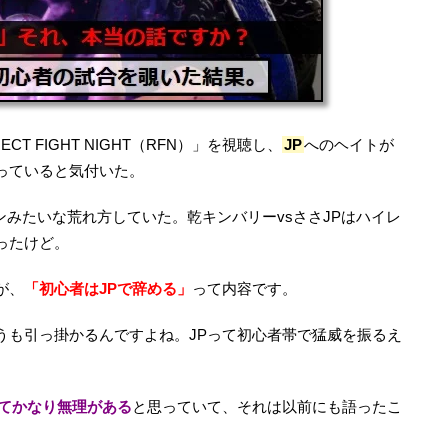
ECT FIGHT NIGHT（RFN）」を視聴し、
JP
へのヘイトが
っていると気付いた。
ソンみたいな荒れ方していた。乾キンバリーvsささJPはハイレ
ったけど。
が、
「初心者はJPで辞める」
って内容です。
うも引っ掛かるんですよね。JPって初心者帯で猛威を振るえ
ってかなり無理がある
と思っていて、それは以前にも語ったこ