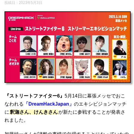
投稿日：
2023年5月3日
『ストリートファイター6』
5月14日に幕張メッセでおこ
なわれる
「DreamHackJapan」
のエキシビジョンマッチ
に
釈迦さん、けんきさん
が新たに参戦することが発表さ
れました。