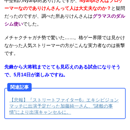
中堅戦のNyanpi対ありけんですが、
Nyanpiさんはプロゲ
ーマーなのでありけんさんって人は大丈夫なのか？
と疑問
だったのですが、調べた所ありけんさんは
グラマスのダル
シム使い
でした。
メチャクチャガチ勢で驚いた……。格ゲー界隈では見かけ
なかった人気ストリーマーの方がこんな実力者なのは衝撃
です。
先鋒から大将戦までとても見応えのある試合になりそう
で、5月14日が楽しみですね。
関連記事
【悲報】『ストリートファイター6』エキシビジョン
マッチに出演予定だった加藤純一さん、“諸般の事
情”により出演キャンセルに。