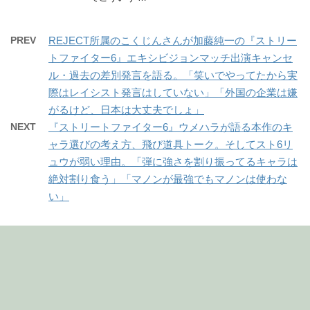
PREV
REJECT所属のこくじんさんが加藤純一の『ストリー
トファイター6』エキシビジョンマッチ出演キャンセ
ル・過去の差別発言を語る。「笑いでやってたから実
際はレイシスト発言はしていない」「外国の企業は嫌
がるけど、日本は大丈夫でしょ」
NEXT
『ストリートファイター6』ウメハラが語る本作のキ
ャラ選びの考え方、飛び道具トーク。そしてスト6リ
ュウが弱い理由。「弾に強さを割り振ってるキャラは
絶対割り食う」「マノンが最強でもマノンは使わな
い」