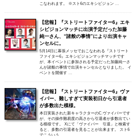
こなわれます。 ※スト6のエキシビジョン …
【悲報】『ストリートファイター6』エキ
シビジョンマッチに出演予定だった加藤
純一さん、“諸般の事情”により出演キャ
ンセルに。
5月14日に幕張メッセでおこなわれる『ストリート
ファイター6』エキシビジョンマッチマッチです
が、本イベントに参加される予定だった加藤純一さ
んが諸般の事情で出演キャンセルとなりました。 イ
ベントを開催す …
【悲報】『ストリートファイター6』ヴァ
イパー、難しすぎて実装初日から引退者
が多数出た模様。
本日実装された新キャラクターのC.ヴァイパーです
が、その操作難易度の高さから引退者が多数出てい
る模様です。 Xにて「ヴァイパー 引退」と検索す
ると、多数の引退者を見ることが出来ます。 スト6
でこういう …