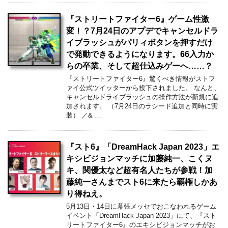
『ストリートファイター6』ゲーム性激
変！？7月24日のアプデでキャンセルドラ
イブラッシュがパリィボタンを押すだけ
で発動できるようになります。66入力か
らの卒業、そして超仕込みゲーへ……？
『ストリートファイター6』驚くべき情報がストフ
ァイ公式ツイッターから投下されました。 なんと、
キャンセルドライブラッシュの操作方法が新規に追
加されます。 （7月24日のラシード追加と同時に実
装） ／& …
『スト6』「DreamHack Japan 2023」エ
キシビジョンマッチに加藤純一、こくヌ
キ、関優太など超有名人たちが参戦！加
藤純一さんまでスト6に来たら覇権しかあ
り得ねえ。
5月13日・14日に幕張メッセでおこなわれるゲーム
イベント「DreamHack Japan 2023」にて、『スト
リートファイター6』のエキシビジョンマッチがお