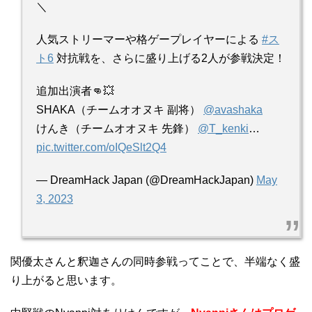
＼
人気ストリーマーや格ゲープレイヤーによる
#ス
ト6
対抗戦を、さらに盛り上げる2人が参戦決定！
追加出演者👊💥
SHAKA（チームオオヌキ 副将）
@avashaka
けんき（チームオオヌキ 先鋒）
@T_kenki
…
pic.twitter.com/oIQeSlt2Q4
— DreamHack Japan (@DreamHackJapan)
May
3, 2023
関優太さんと釈迦さんの同時参戦ってことで、半端なく盛
り上がると思います。