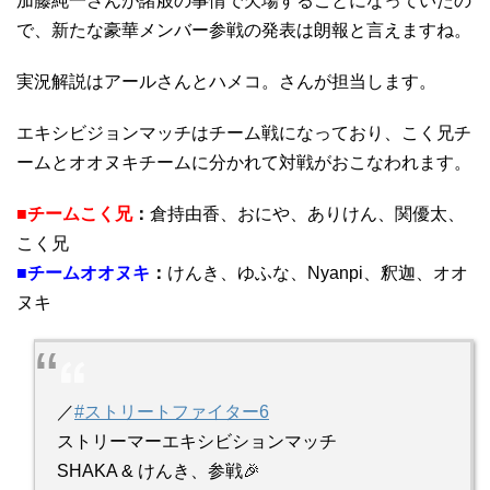
加藤純一さんが諸般の事情で欠場することになっていたの
で、新たな豪華メンバー参戦の発表は朗報と言えますね。
実況解説はアールさんとハメコ。さんが担当します。
エキシビジョンマッチはチーム戦になっており、こく兄チ
ームとオオヌキチームに分かれて対戦がおこなわれます。
■チームこく兄
：
倉持由香、おにや、ありけん、関優太、
こく兄
■チームオオヌキ
：
けんき、ゆふな、Nyanpi、釈迦、オオ
ヌキ
／
#ストリートファイター6
ストリーマーエキシビションマッチ
SHAKA & けんき、参戦🎉