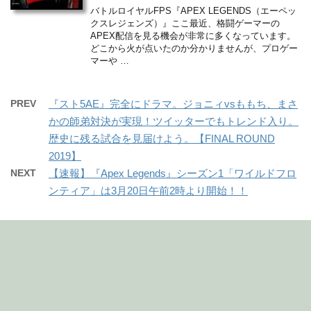
バトルロイヤルFPS『APEX LEGENDS（エーペッ
クスレジェンズ）』ここ最近、格闘ゲーマーの
APEX配信を見る機会が非常に多くなっています。
どこから火が点いたのか分かりませんが、プロゲー
マーや …
PREV
『スト5AE』完全にドラマ。ジョニィvsももち、まさ
かの師弟対決が実現！ツイッターでもトレンド入り。
歴史に残る試合を見届けよう。【FINAL ROUND
2019】
NEXT
【速報】『Apex Legends』シーズン1「ワイルドフロ
ンティア」は3月20日午前2時より開始！！