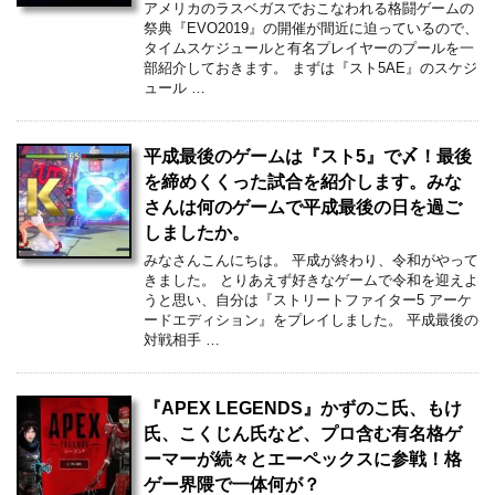
アメリカのラスベガスでおこなわれる格闘ゲームの
祭典『EVO2019』の開催が間近に迫っているので、
タイムスケジュールと有名プレイヤーのプールを一
部紹介しておきます。 まずは『スト5AE』のスケジ
ュール …
平成最後のゲームは『スト5』で〆！最後
を締めくくった試合を紹介します。みな
さんは何のゲームで平成最後の日を過ご
しましたか。
みなさんこんにちは。 平成が終わり、令和がやって
きました。 とりあえず好きなゲームで令和を迎えよ
うと思い、自分は『ストリートファイター5 アーケ
ードエディション』をプレイしました。 平成最後の
対戦相手 …
『APEX LEGENDS』かずのこ氏、もけ
氏、こくじん氏など、プロ含む有名格ゲ
ーマーが続々とエーペックスに参戦！格
ゲー界隈で一体何が？