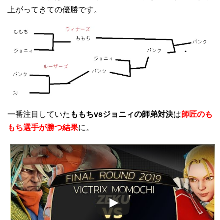
上がってきての優勝です。
一番注目していた
ももちvsジョニィの師弟対決
は
師匠のも
もち選手が勝つ結果
に。
この動画を YouTube で視聴