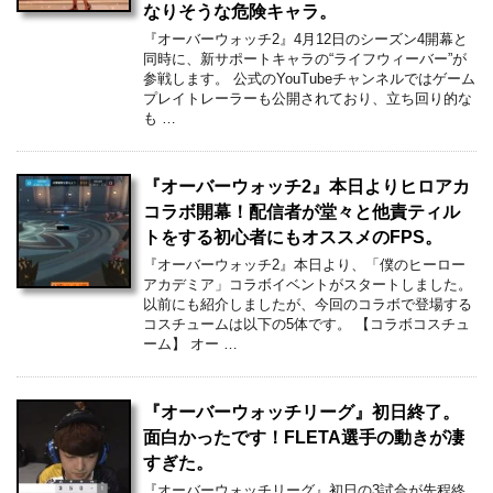
なりそうな危険キャラ。
『オーバーウォッチ2』4月12日のシーズン4開幕と
同時に、新サポートキャラの“ライフウィーバー”が
参戦します。 公式のYouTubeチャンネルではゲーム
プレイトレーラーも公開されており、立ち回り的な
も …
『オーバーウォッチ2』本日よりヒロアカ
コラボ開幕！配信者が堂々と他責ティル
トをする初心者にもオススメのFPS。
『オーバーウォッチ2』本日より、「僕のヒーロー
アカデミア」コラボイベントがスタートしました。
以前にも紹介しましたが、今回のコラボで登場する
コスチュームは以下の5体です。 【コラボコスチュ
ーム】 オー …
『オーバーウォッチリーグ』初日終了。
面白かったです！FLETA選手の動きが凄
すぎた。
『オーバーウォッチリーグ』初日の3試合が先程終