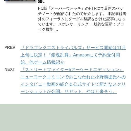
装。
PC版『オーバーウォッチ』のPTRにて最新のパッ
チノートが配信されたので紹介します。 本記事は海
外のフォーラムにグーグル翻訳をかけた記事になっ
ています。 スポンサーリンク 一般的な更新：ブロ
ック機能 …
PREV
『ドラゴンクエストライバルズ』サービス開始は11月
上旬に決定！『銀魂乱舞』Amazonにて予約受付開
始。他ゲーム情報紹介
NEXT
『ストリートファイター5アーケードエディション』
ニューヨークコミコンでおこなわれた小野義徳氏への
インタビュー動画の紹介＆公式サイトで新たなスクリ
ーンショットが公開。サガット、やはり来そう。