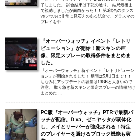
了しました。 試合結果は下記の通り。 結局最後ま
で視聴しましたが面白かった！！ 第3試合のダラス
vsソウルは非常に見応えのある試合で、グラスマの
プレイを中 …
『オーバーウォッチ』イベント「レトリ
ビューション」が開始！新スキンの画
像、限定スプレーの取得条件をまとめま
した。
『オーバーウォッチ』新イベント「レトリビューシ
ョン」が開始されました！ 期間は5月1日まで！！
ちなみにアップデートの容量は19GBと大きいので
注意。 取り急ぎ新スキンと限定スプレーの情報だけ
まとめた …
PC版『オーバーウォッチ』PTRで最新パ
ッチが配信。D.va、ゼニヤッタが弱体化
し、メイとリーパーが強化される！特定
のプレイヤーを避けるブロック機能も実