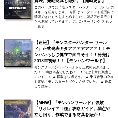
覧表。発動防具も紹介。【随時更新】
このページでは『モンスターハンター ワールド』の
スキルを紹介します。 今回はベータテスト範囲内で
確認できたものをまとめました。 製品版が発売され
たら追記していきます。 スポンサーリンク スキル
一覧表 …
【速報】『モンスターハンター ワール
ド』正式発表キタアアアアアアア！！モ
ンハンらしさ健在で面白そう！！発売は
2018年初頭！！【モンハンワールド】
モンスターハンワーワールドが正式発表されまし
た！！ 噂は本当でしたね！！！ 俺は非常に興奮し
ている！！ ▲ 採取は快適そう。 ▲ 乗り攻撃の存在
を確認！モンスターをダウンさせていた。 ▲ 偽装
して敵か …
【MHW】『モンハンワールド』強敵！
「リオレイア亜種」攻略ガイド。弱点や
立ち回り、作成できる防具を紹介！