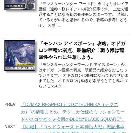
『モンスターハンター ワールド』今回はリオレイア
亜種（通称：桜レイア）の紹介記事です。 上位で遭
遇することになる初の亜種モンスターです。 苦戦し
ている方がいると思われるので、攻略の参考にどう
ぞ。 スポ …
『モンハン アイスボーン』攻略。オドガ
ロン亜種の弱点、装備紹介！戦う際は龍
属性やられに注意しよう。
『モンスターハンターワールド アイスボーン』今回
はオドガロン亜種の弱点、装備品の紹介をおこなっ
ていきます。 オドガロンは亜種になってもウザいま
までした。オドガロンは動きが素早くとても戦いづ
らいモンスタ …
PREV
『DJMAX RESPECT』DLC“TECHNIKA（テクニ
カ）”の情報まとめ。テクニカ仕様のミッションモー
ドがスゴすぎるｗ次回のDLCは“BLACK SQUARE”！
NEXT
【朗報】『ゴッドウォーズ 日本神話大戦』戦記継承