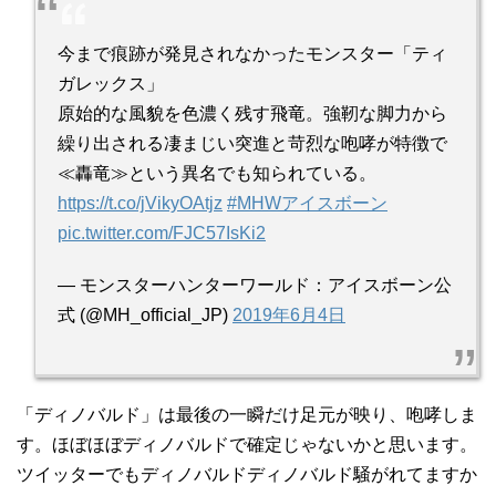
今まで痕跡が発見されなかったモンスター「ティ
ガレックス」
原始的な風貌を色濃く残す飛竜。強靭な脚力から
繰り出される凄まじい突進と苛烈な咆哮が特徴で
≪轟竜≫という異名でも知られている。
https://t.co/jVikyOAtjz
#MHWアイスボーン
pic.twitter.com/FJC57IsKi2
— モンスターハンターワールド：アイスボーン公
式 (@MH_official_JP)
2019年6月4日
「ディノバルド」は最後の一瞬だけ足元が映り、咆哮しま
す。ほぼほぼディノバルドで確定じゃないかと思います。
ツイッターでもディノバルドディノバルド騒がれてますか