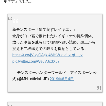
ギエナ」でした。
新モンスター「凍て刺すレイギエナ」
全身が白い霜で覆われたレイギエナの特殊個体。
放った冷気を凍らせて獲物を追い詰め、頭上から
捉える二段構えでの狩りを得意としている。
https://t.co/jVikyOAtjz
#MHWアイスボーン
pic.twitter.com/WeJVJc3XJ7
— モンスターハンターワールド：アイスボーン公
式 (@MH_official_JP)
2019年6月4日