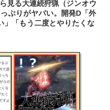
ら見る大連続狩猟（ジンオウ
っぷりがヤバい。開発D「外
い」「もう二度とやりたくな