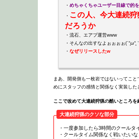
・
めちゃくちゃユーザー目線で的を
この人、今大連続狩
・
だろうか
・流石、エアプ運営www
・そんなの出すなよぉぉぉぉ(´°̥ω°̥｀
・
なぜリリースしたw
まあ、開発側も一枚岩ではないってこと
めにスタッフの感情と関係なく実装した
ここで改めて大連続狩猟の酷いところを
大連続狩猟のクソな部分
・一度参加したら3時間のクールタ
・クールタイム関係なく戦いたいな