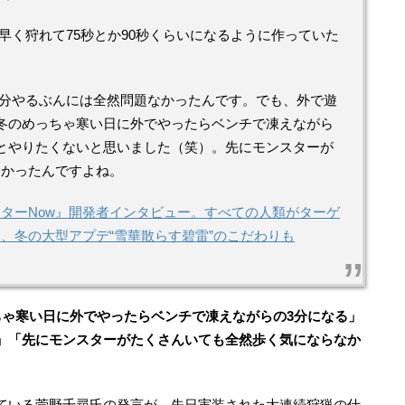
早く狩れて75秒とか90秒くらいになるように作っていた
分やるぶんには全然問題なかったんです。でも、外で遊
冬のめっちゃ寒い日に外でやったらベンチで凍えながら
とやりたくないと思いました（笑）。先にモンスターが
なかったんですよね。
ターNow』開発者インタビュー。すべての人類がターゲ
、冬の大型アプデ“雪華散らす碧雷”のこだわりも
ちゃ寒い日に外でやったらベンチで凍えながらの3分になる」
」「先にモンスターがたくさんいても全然歩く気にならなか
ている菅野千尋氏の発言が、先日実装された大連続狩猟の仕