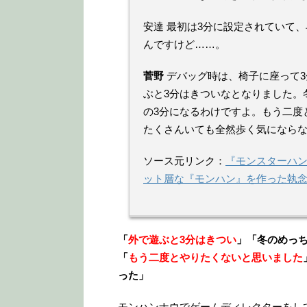
安達 最初は3分に設定されていて、
んですけど……。
菅野
デバッグ時は、椅子に座って3
ぶと3分はきついなとなりました。
の3分になるわけですよ。もう二度
たくさんいても全然歩く気になら
ソース元リンク：
『モンスターハン
ット層な『モンハン』を作った執念
「
外で遊ぶと3分はきつい
」「冬のめっ
「
もう二度とやりたくないと思いました
った」
モンハンナウでゲームディレクターをし