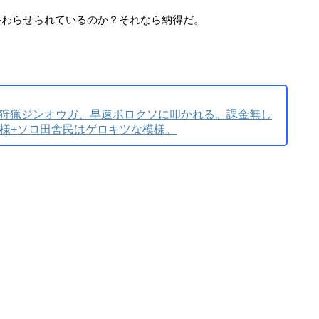
終わらせられているのか？それなら納得だ。
続狩猟ジンオウガ、早速ボロクソに叩かれる。課金無し
仕様+ソロ田舎民はゲロキツな模様。