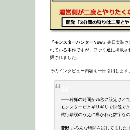
『モンスターハンターNow』
先日実装さ
れている本作ですが、ファミ通に掲載さ
掘されました。
そのインタビュー内容を一部引用します
――狩猟の時間が75秒に設定され
モンスターだとギリギリで討伐で
試行錯誤のうえに導かれた数字な
菅野
いろんな時間を試してました