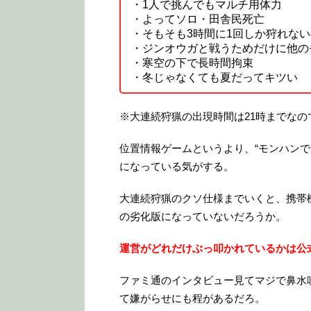
・1人で挑んでもマルチ用体力
・よってソロ・田舎民死亡
・そもそも3時間に1回しか狩れな
・ジンオウガと戦うためだけに他の
・寒空の下で長時間拘束
・冬じゃなくても夏だってキツい
※大連続狩猟の出現時間は21時までなの
位置情報ゲームというより、“モンハン
になっている気がする。
大連続狩猟のクソ仕様までいくと、携帯
の劣化版になっていないだろうか。
運営がどれだけぶっ叩かれているかは公
ファミ通のインタビュー見てマジで鼻水
て嫌がらせにも程があるだろ。