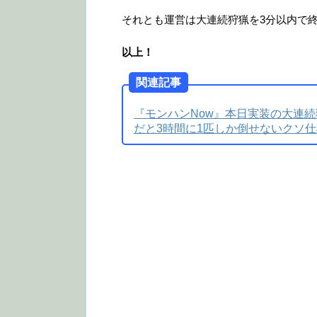
それとも運営は大連続狩猟を3分以内で
以上！
関連記事
『モンハンNow』本日実装の大連
だと3時間に1匹しか倒せないクソ