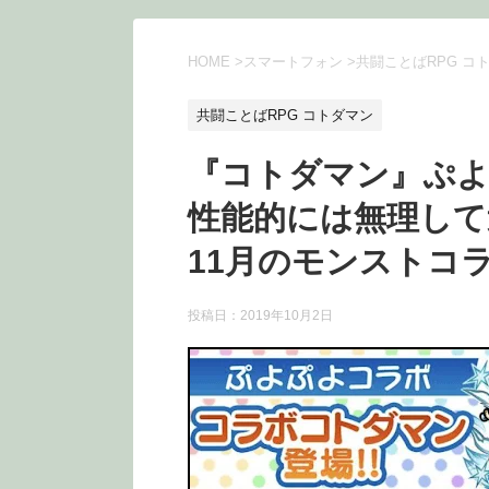
HOME
>
スマートフォン
>
共闘ことばRPG コ
共闘ことばRPG コトダマン
『コトダマン』ぷ
性能的には無理して
11月のモンストコ
投稿日：
2019年10月2日