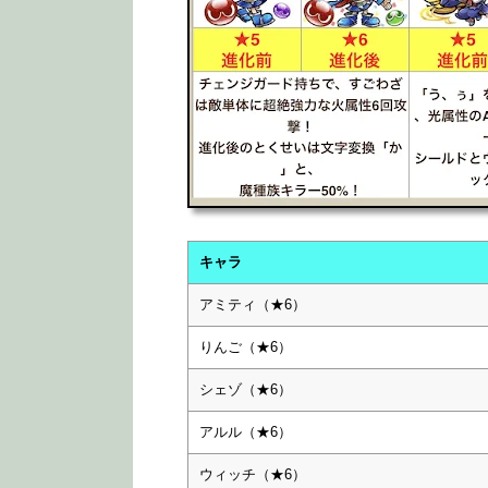
キャラ
アミティ（★6）
りんご（★6）
シェゾ（★6）
アルル（★6）
ウィッチ（★6）