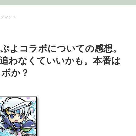
トダマン
>
よぷよコラボについての感想。
追わなくていいかも。本番は
ラボか？