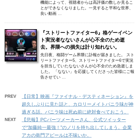
機能によって、視聴者からは高評価の数しか見るこ
とができなくなりました。一見すると平和な世界、
良い動画 …
『ストリートファイター6』格ゲーイベン
ト実況者なないさんが心不全のため逝
去。界隈への損失は計り知れない。
先日夜、格闘ゲーム界隈に訃報が届きました。 スト
リートファイター5、ストリートファイター6で実況
を担当していたなないさんが心不全のため急逝しま
した。 「なない」を応援してくださった皆様にご報
告させてい …
PREV
【日常】映画『ファイナル・デスティネーション』を
超久しぶりに見た話と、カロリーメイトバニラ味が神
過ぎる話。バニラ味は死ぬ前に絶対食べておこう。
NEXT
【悲報】PCパーツメーカーさん、公式ツイッター
で“加藤純一最強！”のノリを持ち出してしまう。企業
アカの衛門アピールは不味いか。