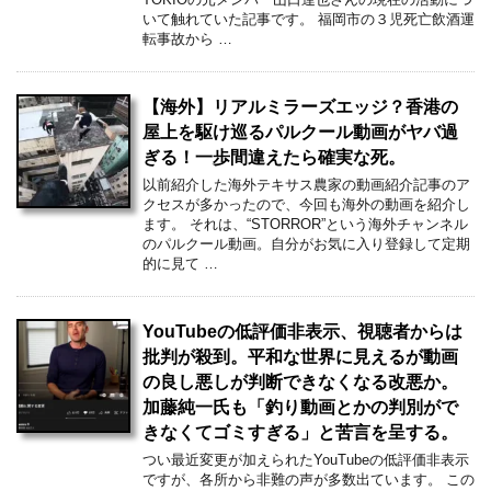
いて触れていた記事です。 福岡市の３児死亡飲酒運
転事故から …
【海外】リアルミラーズエッジ？香港の
屋上を駆け巡るパルクール動画がヤバ過
ぎる！一歩間違えたら確実な死。
以前紹介した海外テキサス農家の動画紹介記事のア
クセスが多かったので、今回も海外の動画を紹介し
ます。 それは、“STORROR”という海外チャンネル
のパルクール動画。自分がお気に入り登録して定期
的に見て …
YouTubeの低評価非表示、視聴者からは
批判が殺到。平和な世界に見えるが動画
の良し悪しが判断できなくなる改悪か。
加藤純一氏も「釣り動画とかの判別がで
きなくてゴミすぎる」と苦言を呈する。
つい最近変更が加えられたYouTubeの低評価非表示
ですが、各所から非難の声が多数出ています。 この