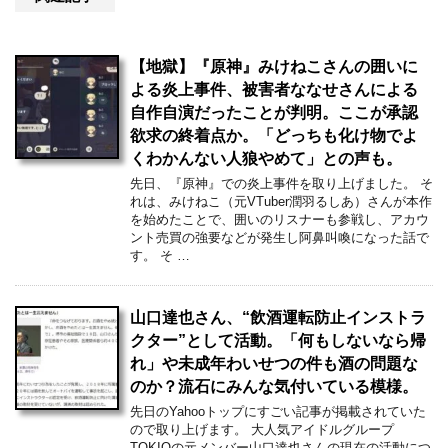
【地獄】『原神』みけねこさんの囲いに
よる炎上事件、被害者ななせさんによる
自作自演だったことが判明。ここが承認
欲求の終着点か。「どっちも化け物でよ
くわかんない人狼やめて」との声も。
先日、『原神』での炎上事件を取り上げました。 そ
れは、みけねこ（元VTuber潤羽るしあ）さんが本作
を始めたことで、囲いのリスナーも参戦し、アカウ
ント売買の強要などが発生し阿鼻叫喚になった話で
す。 そ …
山口達也さん、“飲酒運転防止インストラ
クター”として活動。「何もしないなら帰
れ」や未成年わいせつの件も酒の問題な
のか？流石にみんな気付いている模様。
先日のYahooトップにすごい記事が掲載されていた
ので取り上げます。 大人気アイドルグループ
TOKIOの元メンバー山口達也さんの現在の活動につ