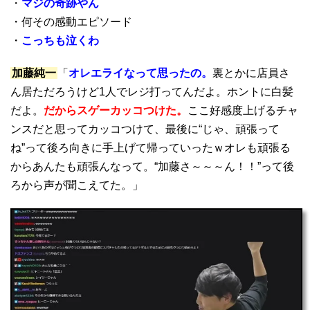
・
マジの奇跡やん
・何その感動エピソード
・
こっちも泣くわ
加藤純一
「
オレエライなって思ったの。
裏とかに店員さ
ん居ただろうけど1人でレジ打ってんだよ。ホントに白髪
だよ。
だからスゲーカッコつけた。
ここ好感度上げるチャ
ンスだと思ってカッコつけて、最後に“じゃ、頑張って
ね”って後ろ向きに手上げて帰っていったｗオレも頑張る
からあんたも頑張んなって。“加藤さ～～～ん！！”って後
ろから声が聞こえてた。」