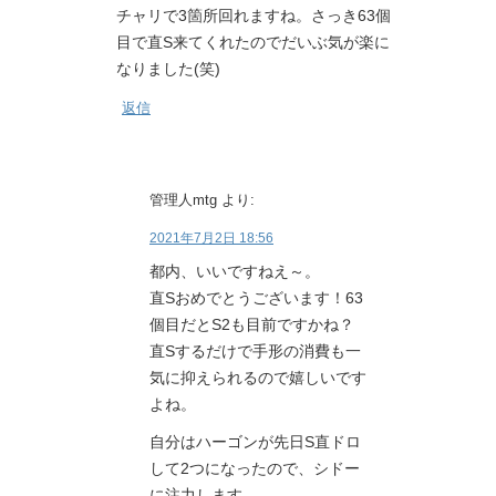
チャリで3箇所回れますね。さっき63個
目で直S来てくれたのでだいぶ気が楽に
なりました(笑)
返信
管理人mtg
より:
2021年7月2日 18:56
都内、いいですねえ～。
直Sおめでとうございます！63
個目だとS2も目前ですかね？
直Sするだけで手形の消費も一
気に抑えられるので嬉しいです
よね。
自分はハーゴンが先日S直ドロ
して2つになったので、シドー
に注力します。