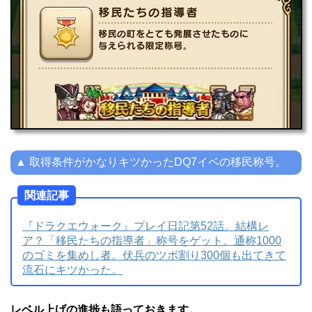
▲ 取得条件がかなりキツかったDQ7イベの移民称号。
関連記事
『ドラクエウォーク』プレイ日記第52話。結構レ
ア？「移民たちの指導者」称号をゲット。通称1000
のゴミを集めし者。伏兵のツボ割り300個も出てきて
流石にキツかった。
レベル上げの進捗も語っておきます。