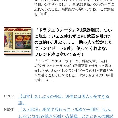
情報が公開されました。 新武器更新が来るの完全に
忘れていました。時間経つの早いっすね。 この動画
を YouT …
『ドラクエウォーク』PU武器難民、つい
に脱出！ジェム使わずにPU武器を引けた
のは約4ヶ月ぶり……。助っ人で設定した
グランゼドーラの剣、使ってくれよな。
フレンド枠は空いてるぞ！
『ドラゴンクエストウォーク』雑記です。 先日
の“グランゼドーラの剣”の評価記事でサラっと書き
ましたが、わたくしグランゼドーラの剣を有償ガチ
ャで引くことが出来ました。 約4ヶ月ぶりのPU武器
です。 ▲ …
PREV
【日常】久しぶりの外出。外界には美人が多すぎる
話。
NEXT
『スト5CE』JK間で流行っている格ゲー用語、“もん
じゃ”と“お好み焼き”の使い方講座。ときどさんの解説