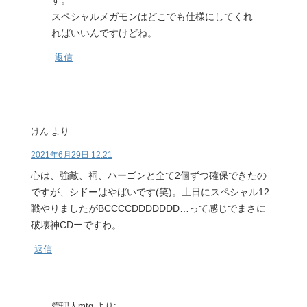
す。
スペシャルメガモンはどこでも仕様にしてくれ
ればいいんですけどね。
返信
けん
より:
2021年6月29日 12:21
心は、強敵、祠、ハーゴンと全て2個ずつ確保できたの
ですが、シドーはやばいです(笑)。土日にスペシャル12
戦やりましたがBCCCCDDDDDDD…って感じでまさに
破壊神CDーですわ。
返信
管理人mtg
より: