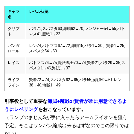
キャラ
レベル状況
名
クリプ
パラ71,スパスタ60,海賊62→70,レンジャー54→55,バト
ト
マス41,魔戦1→22
バンガ
レン74,バトマス67→72,海賊15,パラ1→30、賢者1→25,
ロール
スパスタ54→60
レイス
バトマス74→75,魔法戦士70→74,賢者21,パラ29→35,ス
パスタ1→46,海賊1→37
ライフ
賢者72→74,スパスタ62→65,パラ55,魔戦59→61,レン
ライン
38→40,海賊1→49
引率役として重要な
海賊+魔戦or賢者が常に用意できるよ
うにレベリング
をおこなっています。
（ランプのまじんSが手に入ったらアームライオンを狙う
予定。そこはワンパン編成出来るはずなのでこの限りでは
ない）