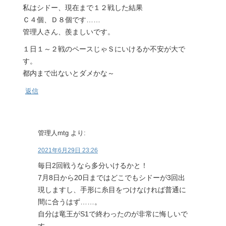
私はシドー、現在まで１２戦した結果
Ｃ４個、Ｄ８個です……
管理人さん、羨ましいです。
１日１～２戦のペースじゃＳにいけるか不安が大で
す。
都内まで出ないとダメかな～
返信
管理人mtg
より:
2021年6月29日 23:26
毎日2回戦うなら多分いけるかと！
7月8日から20日まではどこでもシドーが3回出
現しますし、手形に糸目をつけなければ普通に
間に合うはず……。
自分は竜王がS1で終わったのが非常に悔しいで