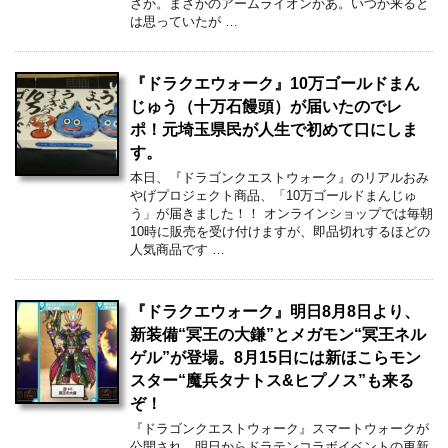
さか。まさかのアームライオンかあ。いつか来ると
は思っていたが …
『ドラクエウォーク』10万ゴールドまん
じゅう（十万石饅頭）が届いたのでレ
ポ！元埼玉県民が人生で初めて口にしま
す。
本日、『ドラゴンクエストウォーク』のリアルおみ
やげプロジェクト商品、「10万ゴールドまんじゅ
う」が届きました！！ オンラインショップでは毎朝
10時に販売を受け付けますが、即品切れするほどの
人気商品です …
『ドラクエウォーク』明日8月8日より、
新装備“冥王の大鎌”とメガモン“冥王ネル
ゲル”が登場。8月15日には新ほこらモン
スター“魔兵タナトス&ヒプノス”も来る
ぞ！
『ドラゴンクエストウォーク』スマートウォークが
公開され、明日からドラテンコラボイベントの更新