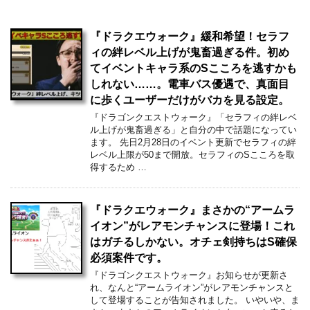
『ドラクエウォーク』緩和希望！セラフ
ィの絆レベル上げが鬼畜過ぎる件。初め
てイベントキャラ系のSこころを逃すかも
しれない……。電車バス優遇で、真面目
に歩くユーザーだけがバカを見る設定。
『ドラゴンクエストウォーク』「セラフィの絆レベ
ル上げが鬼畜過ぎる」と自分の中で話題になってい
ます。 先日2月28日のイベント更新でセラフィの絆
レベル上限が50まで開放。セラフィのSこころを取
得するため …
『ドラクエウォーク』まさかの“アームラ
イオン”がレアモンチャンスに登場！これ
はガチるしかない。オチェ剣持ちはS確保
必須案件です。
『ドラゴンクエストウォーク』お知らせが更新さ
れ、なんと“アームライオン”がレアモンチャンスと
して登場することが告知されました。 いやいや、ま