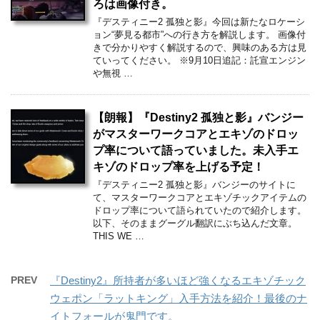
ろは画像付き。
『デスティニー2 孤独と影』今回は新たなロケーシ
ョン“夢見る都市”への行き方を解説します。 画像付
きで分かりやすく解説するので、興味のある方は見
ていってください。 ※9月10日追記：託宣エンジン
や無視 …
【朗報】『Destiny2 孤独と影』バンジー
がマスターワークコアとエキゾのドロッ
プ率について語っていました。未入手エ
キゾのドロップ率を上げる予定！
『デスティニー2 孤独と影』バンジーのサイトに
て、マスターワークコアとエキゾチックアイテムの
ドロップ率について語られていたので紹介します。
以下、そのままグーグル翻訳にぶち込んだ文章。
THIS WE …
PREV
『Destiny2』所持者が多いほど強くなるエキゾチック
ウェポン「ラットキング」入手方法を紹介！最後のナ
イトフォールが鬼門です。