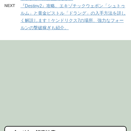
NEXT
『Destiny2』攻略。エキゾチックウェポン「シュトゥ
ルム」と黄金ピストル「ドラング」の入手方法を詳し
く解説します！ケンドリクス7の場所、強力なフォー
ルンの撃破稼ぎも紹介。