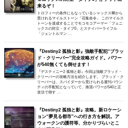
来るぞ！
トロフィーの条件にもなっているシャックス卿から
受けれるマイルストーン「召集命令」 このマイルス
トーンを達成することでモコモコアーマー「フェニ
ックスの対立・タイプ0」とスナイパーライフル
「ジェントルマン …
『Destiny2 孤独と影』強敵手配犯“ブラッ
ド・クリーバー”完全攻略ガイド。パワー
が540無くても倒せます！
『デスティニー2 孤独と影』今回は強敵ブラッド・
クリーバーの攻略方法を紹介します。 ブラッド・ク
リーバーは、スパイダーから受けられる週刊バウン
ティの手配犯となっていて、推奨パワーが540と正
攻法で倒す …
『Destiny2 孤独と影』攻略。新ロケーシ
ョン“夢見る都市”への行き方を解説。ア
ウォークンの護符等、分かりづらいとこ