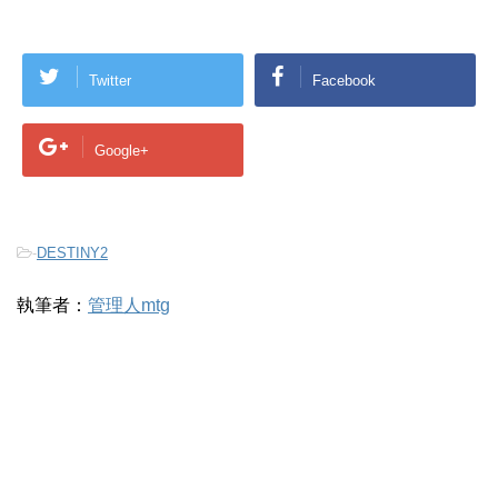
Twitter
Facebook
Google+
-
DESTINY2
執筆者：
管理人mtg