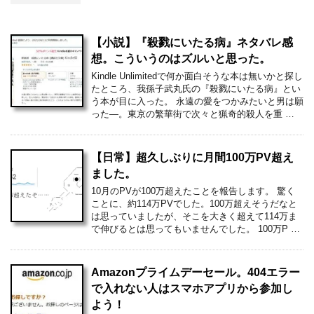
【小説】『殺戮にいたる病』ネタバレ感
想。こういうのはズルいと思った。
Kindle Unlimitedで何か面白そうな本は無いかと探し
たところ、我孫子武丸氏の『殺戮にいたる病』とい
う本が目に入った。 永遠の愛をつかみたいと男は願
った―。東京の繁華街で次々と猟奇的殺人を重 …
【日常】超久しぶりに月間100万PV超え
ました。
10月のPVが100万超えたことを報告します。 驚く
ことに、約114万PVでした。100万超えそうだなと
は思っていましたが、そこを大きく超えて114万ま
で伸びるとは思ってもいませんでした。 100万P …
Amazonプライムデーセール。404エラー
で入れない人はスマホアプリから参加し
よう！