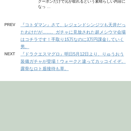
クーポンだけで元が取れるという素晴らしい内容に
なっ …
PREV
『コトダマン』さて、レジェンドシンジツも天井だっ
たわけだが……。ガチャに見放された超メシウマ会場
はコチラです！手取り15万なのに3万円課金していく
男。
NEXT
『ドラクエスマグロ』明日5月12日より、りゅうおう
装備ガチャが登場！ウォークと違ってカッコイイぞ。
露骨なロト盾接待も草。