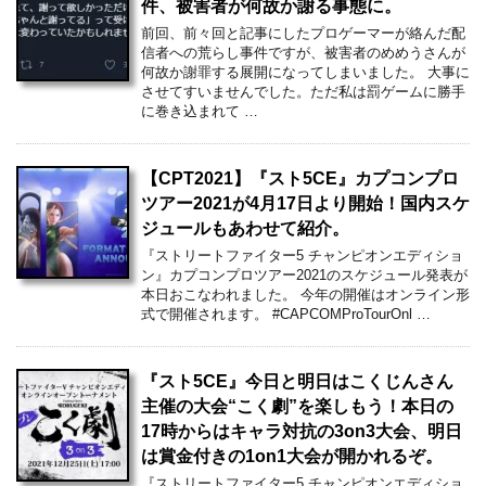
件、被害者が何故か謝る事態に。
前回、前々回と記事にしたプロゲーマーが絡んだ配
信者への荒らし事件ですが、被害者のめめうさんが
何故か謝罪する展開になってしまいました。 大事に
させてすいませんでした。ただ私は罰ゲームに勝手
に巻き込まれて …
【CPT2021】『スト5CE』カプコンプロ
ツアー2021が4月17日より開始！国内スケ
ジュールもあわせて紹介。
『ストリートファイター5 チャンピオンエディショ
ン』カプコンプロツアー2021のスケジュール発表が
本日おこなわれました。 今年の開催はオンライン形
式で開催されます。 #CAPCOMProTourOnl …
『スト5CE』今日と明日はこくじんさん
主催の大会“こく劇”を楽しもう！本日の
17時からはキャラ対抗の3on3大会、明日
は賞金付きの1on1大会が開かれるぞ。
『ストリートファイター5 チャンピオンエディショ