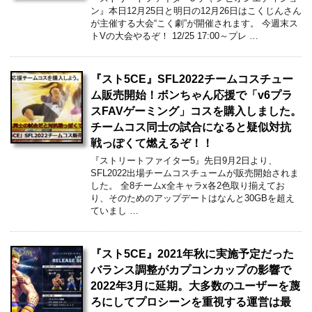
ン』本日12月25日と明日の12月26日はこくじんさん
が主催する大会“こく劇”が開催されます。 今週末ス
トVの大会やるぞ！ 12/25 17:00～プレ …
『スト5CE』SFL2022チームコスチュー
ム販売開始！ボンちゃん応援で「v6プラ
スFAVゲーミング」コスを購入しました。
チームコス同士の試合になると疑似対抗
戦っぽくて燃えるぞ！！
『ストリートファイター5』先日9月2日より、
SFL2022出場チームコスチュームが販売開始されま
した。 全8チームx全キャラx各2色取り揃えてお
り、そのためのアップデートはなんと30GBを超え
ていまし …
『スト5CE』2021年秋に実施予定だった
バランス調整がカプコンカップの影響で
2022年3月に延期。大多数のユーザーを蔑
ろにしてプロシーンを重視する運営は最