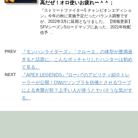
高だぜ！オロ使いお疲れー＾＾；
『ストリートファイター5 チャンピオンエディショ
ン』今年の秋に実施予定だったバランス調整です
が、2022年3月に延期となりました。 【情報更新】
SFVシーズン5ロードマップにあった、2021年秋配
信予 …
PREV
『モンハンライダーズ』「クルーエ」の体型が豊満過
ぎると話題に。こんなポッチャリしたハンターは初め
て見る。
NEXT
『APEX LEGENDS』“ローバ”のアビリティ紹介トレ
ーラーが公開！OWのソンブラを彷彿とさせるワープ
による奇襲が肝？上手い人が使うとヤバそうな気がす
る。