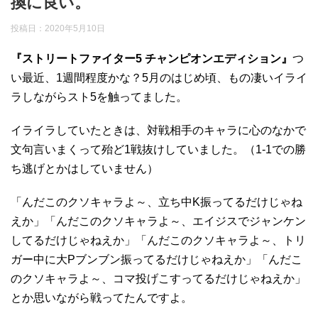
換に良い。
投稿日：
2020年5月10日
『ストリートファイター5 チャンピオンエディション』
つ
い最近、1週間程度かな？5月のはじめ頃、もの凄いイライ
ラしながらスト5を触ってました。
イライラしていたときは、対戦相手のキャラに心のなかで
文句言いまくって殆ど1戦抜けしていました。（1-1での勝
ち逃げとかはしていません）
「んだこのクソキャラよ～、立ち中K振ってるだけじゃね
えか」「んだこのクソキャラよ～、エイジスでジャンケン
してるだけじゃねえか」「んだこのクソキャラよ～、トリ
ガー中に大Pブンブン振ってるだけじゃねえか」「んだこ
のクソキャラよ～、コマ投げこすってるだけじゃねえか」
とか思いながら戦ってたんですよ。