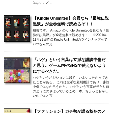
はない。ど …
【Kindle Unlimited】会員なら『最強伝説
黒沢』が全巻無料で読めるぞ！！
報告です。 AmazonのKindle Unlimited会員なら『最
強伝説黒沢』が全巻無料で読めます！！ ※2021年
11月21日時点 Kindle Unlimitedのラインナップって
いつなんの更 …
「ハゲ」という言葉は立派な誹謗中傷だ
と思う。ゲーム内やSNSで使えないよう
にするべきだ。
ハゲというポジションに居て、いよいよ分かってき
たことがある。 これは立派な差別用語であり、誹謗
中傷ではなかろうかと。 ハゲという言葉が当たり前
のようにのさばっているこの日本、ちょっとおかし
いのではと言 …
【ファッション】ガチ勢が語る秋冬のメ