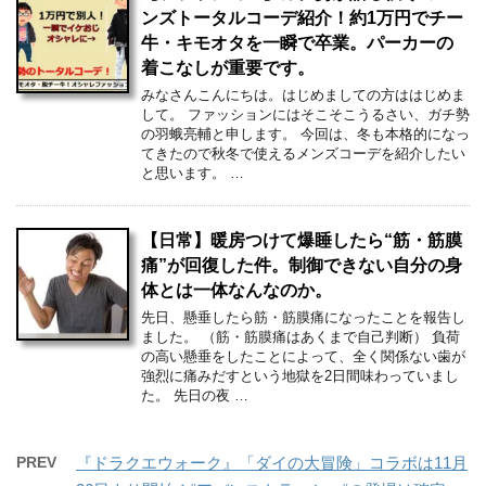
ンズトータルコーデ紹介！約1万円でチー
牛・キモオタを一瞬で卒業。パーカーの
着こなしが重要です。
みなさんこんにちは。はじめましての方ははじめま
して。 ファッションにはそこそこうるさい、ガチ勢
の羽蛾亮輔と申します。 今回は、冬も本格的になっ
てきたので秋冬で使えるメンズコーデを紹介したい
と思います。 …
【日常】暖房つけて爆睡したら“筋・筋膜
痛”が回復した件。制御できない自分の身
体とは一体なんなのか。
先日、懸垂したら筋・筋膜痛になったことを報告し
ました。 （筋・筋膜痛はあくまで自己判断） 負荷
の高い懸垂をしたことによって、全く関係ない歯が
強烈に痛みだすという地獄を2日間味わっていまし
た。 先日の夜 …
PREV
『ドラクエウォーク』「ダイの大冒険」コラボは11月