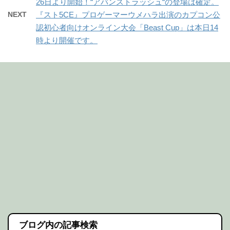
26日より開始！“アバンストラッシュ“の登場は確定。
NEXT
『スト5CE』プロゲーマーウメハラ出演のカプコン公
認初心者向けオンライン大会「Beast Cup」は本日14
時より開催です。
ブログ内の記事検索