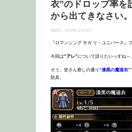
衣”のドロップ率を
から出てきなさい
投稿日：
2018年12月26日
『ロマンシング サガ リ・ユニバース』
今回は
“アレ”
について語りたいっすね～
そう、皆さん察しの通り
“漆黒の魔道衣”
防具。