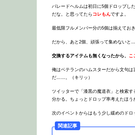
パレードヘルムは初日に5個ドロップし
だな。と思ってたら
コレもん
ですよ。
最低限フルメンバー分の5個は揃えてお
だから、あと2個、頑張って集めないと
交換するアイテムも無くなったから、
こ
俺はベテランのハムスターだから文句は
だ……。（キリッ）
ツイッターで「漆黒の魔道衣」と検索す
分かる。ちょっとドロップ率考えたほう
次のイベントからはもう少し緩めのドロ
関連記事