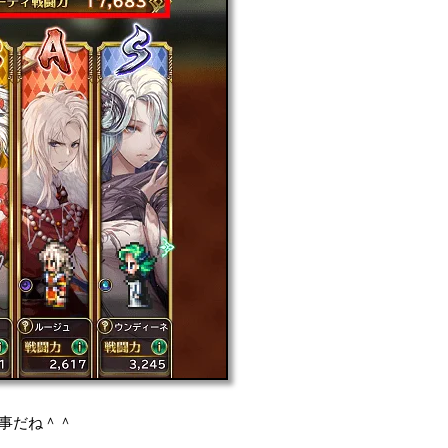
来事だね＾＾