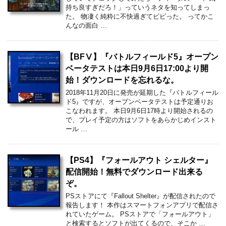
持ち良すぎだろ！」っていうネタを知ってしまっ
た。 物凄く純粋に不快過ぎてビビった。 ってかこ
んなの面白 …
【BFⅤ】『バトルフィールド5』オープン
ベータテストは本日9月6日17:00より開
始！ダウンロードを忘れるな。
2018年11月20日に発売が延期した『バトルフィール
ド5』ですが、オープンベータテストは予定通りお
こなわれます。 本日9月6日17時より開始されるの
で、プレイ予定の方はソフトをあらかじめインスト
ール …
【PS4】『フォールアウト シェルター』
配信開始！無料でダウンロード出来る
ぞ。
PSストアにて『Fallout Shelter』が配信されたので
報告します！ 本作はスマートフォンアプリで配信さ
れていたゲーム。 PSストアで「フォールアウト」
と検索するとソフトが出てくるので、そこか …