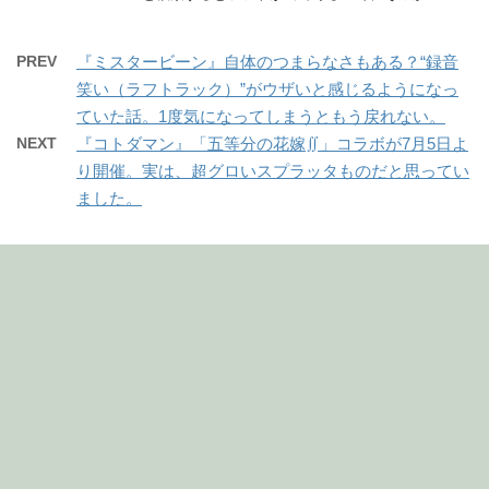
PREV
『ミスタービーン』自体のつまらなさもある？“録音
笑い（ラフトラック）”がウザいと感じるようになっ
ていた話。1度気になってしまうともう戻れない。
NEXT
『コトダマン』「五等分の花嫁∬」コラボが7月5日よ
り開催。実は、超グロいスプラッタものだと思ってい
ました。