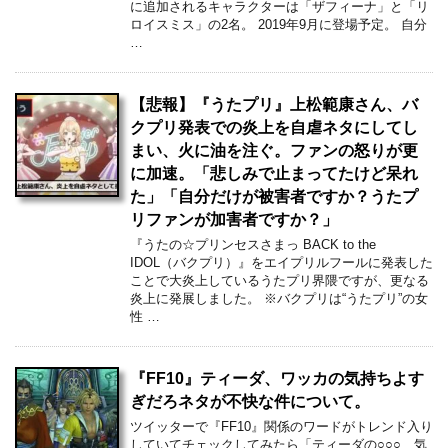
に追加されるキャラクターは「ザフィーナ」と「リ
ロイスミス」の2名。 2019年9月に登場予定。 自分
…
【悲報】『うたプリ』上松範康さん、バ
クプリ発表での炎上を自虐ネタにしてし
まい、火に油を注ぐ。ファンの怒りが更
に加速。「悲しみで止まってたけど呆れ
た」「自分だけが被害者ですか？うたプ
リファンが加害者ですか？」
『うたの☆プリンセスさまっ BACK to the
IDOL（バクプリ）』をエイプリルフールに発表した
ことで大炎上しているうたプリ界隈ですが、更なる
炎上に発展しました。 ※バクプリは“うたプリ”の女
性 …
『FF10』ティーダ、ワッカの気持ちよす
ぎだろネタが不快な件について。
ツイッターで『FF10』関係のワードがトレンド入り
していてチェックしてみたら「ティーダの○○○、気