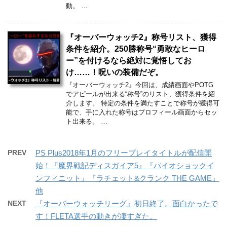
動。 …
『オーバーウォッチ2』称号リスト、獲得
条件を紹介。250勝称号“勇敢なヒーロ
ー”を付けるなら絶対に覚悟してお
け……！呪いの装備だぞ。
『オーバーウォッチ2』今回は、成績画面やPOTG
でアピールが出来る“称号”のリスト、獲得条件を紹
介します。 特定の条件を満たすことで称号が獲得可
能で、手に入れた称号はプロフィール画面からセッ
ト出来る。 …
PREV
PS Plus2018年1月のフリープレイタイトルが配信開
始！『魔界戦記ディスガイア5』『バイオショックイ
ンフィニット』『ラチェット&クランク THE GAME』
他
NEXT
『オーバーウォッチリーグ』初日終了。面白かったで
す！FLETA選手の動きが凄すぎた。