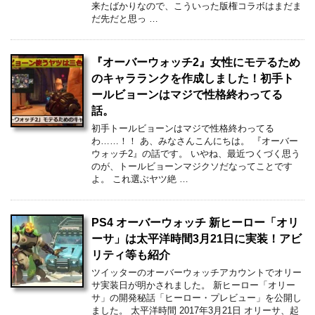
来たばかりなので、こういった版権コラボはまだま
だ先だと思っ …
『オーバーウォッチ2』女性にモテるため
のキャラランクを作成しました！初手ト
ールビョーンはマジで性格終わってる
話。
初手トールビョーンはマジで性格終わってる
わ……！！ あ、みなさんこんにちは。 『オーバー
ウォッチ2』の話です。 いやね、最近つくづく思う
のが、トールビョーンマジクソだなってことです
よ。 これ選ぶヤツ絶 …
PS4 オーバーウォッチ 新ヒーロー「オリ
ーサ」は太平洋時間3月21日に実装！アビ
リティ等も紹介
ツイッターのオーバーウォッチアカウントでオリー
サ実装日が明かされました。 新ヒーロー「オリー
サ」の開発秘話「ヒーロー・プレビュー」を公開し
ました。 太平洋時間 2017年3月21日 オリーサ、起