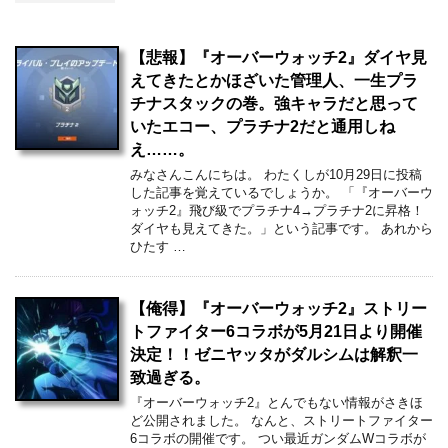
【悲報】『オーバーウォッチ2』ダイヤ見
えてきたとかほざいた管理人、一生プラ
チナスタックの巻。強キャラだと思って
いたエコー、プラチナ2だと通用しね
え……。
みなさんこんにちは。 わたくしが10月29日に投稿
した記事を覚えているでしょうか。 「『オーバーウ
ォッチ2』飛び級でプラチナ4→プラチナ2に昇格！
ダイヤも見えてきた。」という記事です。 あれから
ひたす …
【俺得】『オーバーウォッチ2』ストリー
トファイター6コラボが5月21日より開催
決定！！ゼニヤッタがダルシムは解釈一
致過ぎる。
『オーバーウォッチ2』とんでもない情報がさきほ
ど公開されました。 なんと、ストリートファイター
6コラボの開催です。 つい最近ガンダムWコラボが