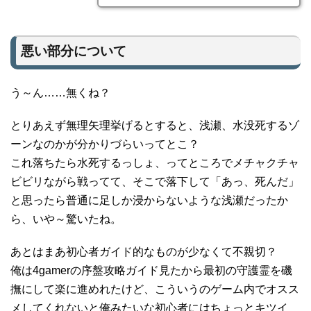
悪い部分について
う～ん……無くね？
とりあえず無理矢理挙げるとすると、浅瀬、水没死するゾ
ーンなのかが分かりづらいってとこ？
これ落ちたら水死するっしょ、ってところでメチャクチャ
ビビリながら戦ってて、そこで落下して「あっ、死んだ」
と思ったら普通に足しか浸からないような浅瀬だったか
ら、いや～驚いたね。
あとはまあ初心者ガイド的なものが少なくて不親切？
俺は4gamerの序盤攻略ガイド見たから最初の守護霊を磯
撫にして楽に進めれたけど、こういうのゲーム内でオスス
メしてくれないと俺みたいな初心者にはちょっとキツイ