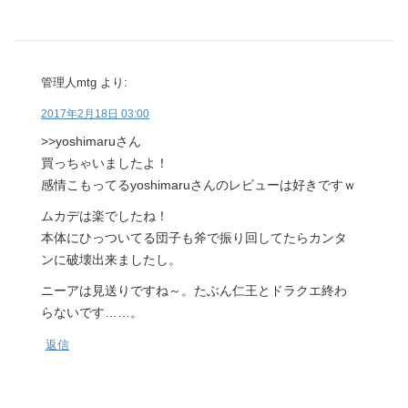
管理人mtg
より:
2017年2月18日 03:00
>>yoshimaruさん
買っちゃいましたよ！
感情こもってるyoshimaruさんのレビューは好きですｗ
ムカデは楽でしたね！
本体にひっついてる団子も斧で振り回してたらカンタ
ンに破壊出来ましたし。
ニーアは見送りですね～。たぶん仁王とドラクエ終わ
らないです……。
返信