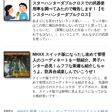
スターハンターダブルクロスでの武器使
用率を調べてみたので報告します！【モ
ンスターハンターダブルクロス】
あまりにも見かけないランス使い……。 ランス使い
はこの世に俺以外存在しないのでは？と思ってしま
うくらいだ。 （実際には2人と出会っているが、そ
れでも少ない。） ということで、みんながどの武器
を使ってい …
MHXX スイッチ版になったし改めて管理
人のコーディネートを一部紹介。男子ハ
ンター必見！ムフフな装備も紹介しちゃ
うよ。防具合成楽しんでいこうぜ！
スイッチ版でグラフィックがキレイになったし、改
めて管理人のコーディネートを紹介するよ。 先週作
ったばかりのスクエニコラボ「ディアボロス」装備
も、スイッチ版では鮮明に見えるようになってかな
り格好良いです …
PREV
MHXX 鏖魔（おうま）ディアブロスのクエストを解放