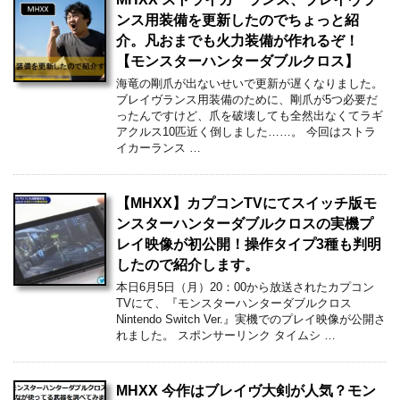
ンス用装備を更新したのでちょっと紹
介。凡おまでも火力装備が作れるぞ！
【モンスターハンターダブルクロス】
海竜の剛爪が出ないせいで更新が遅くなりました。
ブレイヴランス用装備のために、剛爪が5つ必要だ
ったんですけど、爪を破壊しても全然出なくてラギ
アクルス10匹近く倒しました……。 今回はストラ
イカーランス …
【MHXX】カプコンTVにてスイッチ版モ
ンスターハンターダブルクロスの実機プ
レイ映像が初公開！操作タイプ3種も判明
したので紹介します。
本日6月5日（月）20：00から放送されたカプコン
TVにて、『モンスターハンターダブルクロス
Nintendo Switch Ver.』実機でのプレイ映像が公開さ
れました。 スポンサーリンク タイムシ …
MHXX 今作はブレイヴ大剣が人気？モン