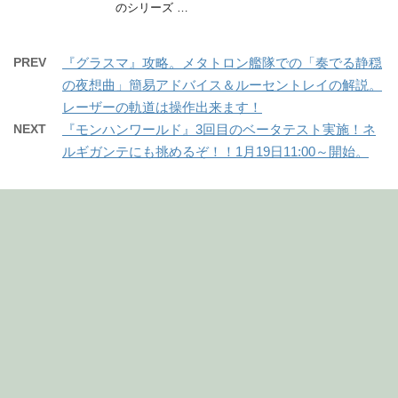
のシリーズ …
PREV
『グラスマ』攻略。メタトロン艦隊での「奏でる静穏
の夜想曲」簡易アドバイス＆ルーセントレイの解説。
レーザーの軌道は操作出来ます！
NEXT
『モンハンワールド』3回目のベータテスト実施！ネ
ルギガンテにも挑めるぞ！！1月19日11:00～開始。