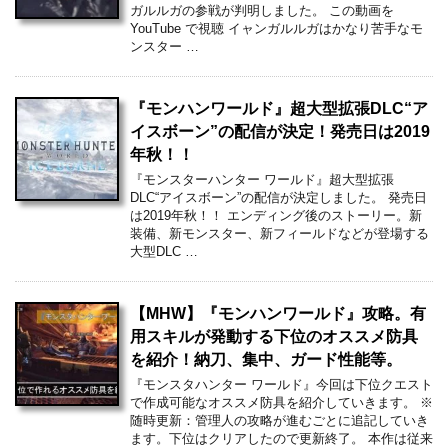
ガルルガの参戦が判明しました。 この動画を
YouTube で視聴 イャンガルルガはかなり苦手なモ
ンスター …
『モンハンワールド』超大型拡張DLC“ア
イスボーン”の配信が決定！発売日は2019
年秋！！
『モンスターハンター ワールド』超大型拡張
DLC“アイスボーン”の配信が決定しました。 発売日
は2019年秋！！ エンディング後のストーリー。新
装備、新モンスター、新フィールドなどが登場する
大型DLC …
【MHW】『モンハンワールド』攻略。有
用スキルが発動する下位のオススメ防具
を紹介！納刀、集中、ガード性能等。
『モンスタハンター ワールド』今回は下位クエスト
で作成可能なオススメ防具を紹介していきます。 ※
随時更新：管理人の攻略が進むごとに追記していき
ます。下位はクリアしたので更新終了。 本作は従来