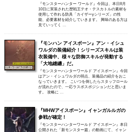
『モンスターハンター ワールド』今回は、本日8月
10日に実装された歴戦王テオ・テスカトルの素材を
使用して作れる防具「カイザーγシリーズ」の性
能、必要素材を紹介していきます。 興味のある方は
見ていってく …
『モンハン アイスボーン』アン・イシュ
ワルダの装備紹介！シリーズスキルは装
衣装備中、様々な防御スキルが発動する
「大地縫纏」だ。
『モンスターハンターワールド アイスボーン』今回
はアン・イシュワルダの弱点、装備品の紹介をおこ
なっていきます。 こいつを倒したらスタッフロール
が流れたので、一応ラスボスポジションだと思いま
す。 攻略に …
『MHWアイスボーン』イャンガルルガの
参戦が確定！
『モンスターハンターワールド アイスボーン』本日
公開された「新モンスター篇」の動画にて、イャン