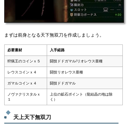
まずは前身となる天下無双刀を作成しましょう。
必要素材
入手経路
狩猟王のコインｘ５
闘技ドドガマル/リオレウス亜種
レウスコインｘ４
闘技リオレウス亜種
ガマルコインｘ４
闘技ドドガマル
ノヴァクリスタルｘ
上位の鉱石ポイント（龍結晶の地は除
１
く）
天上天下無双刀