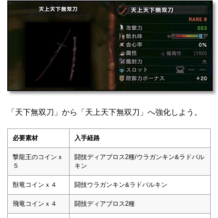
「天下無双刀」から「天上天下無双刀」へ強化しよう。
必要素材
入手経路
撃龍王のコインｘ
闘技ディアブロス2種/ウラガンキン&ラドバル
５
キン
獣竜コインｘ４
闘技ウラガンキン&ラドバルキン
飛竜コインｘ４
闘技ディアブロス2種