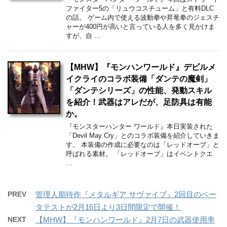
ファイター5の「リュウコスチューム」と有料DLC
の話。 ゲーム内で使える波動拳や昇竜拳のジェスチ
ャーが400円が高いと言っている人を多く見かけま
すが、自 …
【MHW】『モンハンワールド』デビルメ
イクライのコラボ装備「ダンテの魔剣」
「ダンテシリーズ」の性能、発動スキル
を紹介！武器はアレだが、足防具は有能
か。
『モンスターハンター ワールド』本日実装された
「Devil May Cry」とのコラボ装備を紹介していきま
す。 本装備の作成に必要なのは「レッドオーブ」と
呼ばれる素材。 「レッドオーブ」はイベントクエ
…
PREV
管理人期待作『メタルギア サヴァイブ』2回目のベー
タテストが2月16日より3日間限定で開催！
NEXT
【MHW】『モンハンワールド』2月7日の武器使用率