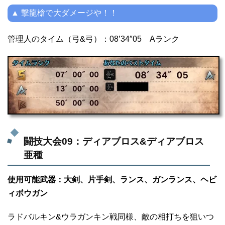
▲ 撃龍槍で大ダメージや！！
管理人のタイム（弓&弓）：08’34″05 Aランク
闘技大会09：ディアブロス&ディアブロス
亜種
使用可能武器：大剣、片手剣、ランス、ガンランス、ヘビ
ィボウガン
ラドバルキン&ウラガンキン戦同様、敵の相打ちを狙いつ