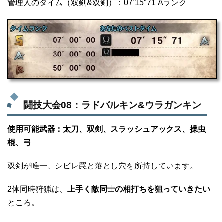
管理人のタイム（双剣&双剣）：07’15″71 Aランク
闘技大会08：ラドバルキン&ウラガンキン
使用可能武器：太刀、双剣、スラッシュアックス、操虫
棍、弓
双剣が唯一、シビレ罠と落とし穴を所持しています。
2体同時狩猟は、
上手く敵同士の相打ちを狙っていきたい
ところ。