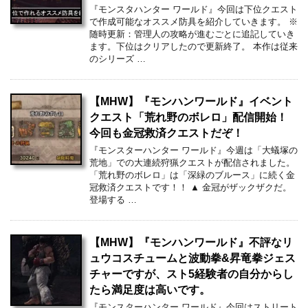
『モンスタハンター ワールド』今回は下位クエスト
で作成可能なオススメ防具を紹介していきます。 ※
随時更新：管理人の攻略が進むごとに追記していき
ます。下位はクリアしたので更新終了。 本作は従来
のシリーズ …
【MHW】『モンハンワールド』イベント
クエスト「荒れ野のボレロ」配信開始！
今回も金冠救済クエストだぞ！
『モンスターハンター ワールド』今週は「大蟻塚の
荒地」での大連続狩猟クエストが配信されました。
「荒れ野のボレロ」は「深緑のブルース」に続く金
冠救済クエストです！！ ▲ 金冠がザックザクだ。
登場する …
【MHW】『モンハンワールド』不評なリ
ュウコスチュームと波動拳&昇竜拳ジェス
チャーですが、スト5経験者の自分からし
たら満足度は高いです。
『モンスターハンター ワールド』今回はストリート