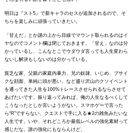
明日は『スト5』で新キャラのセスが追加されるので、そ
ちらを楽しみに頑張っていきたい。
「甘えだ」とか謎の上から目線でマウント取られるのはイ
ヤなのでコメント欄は閉じておきます。「甘え」なのは分
かっているし、こんなとこでウダウダ言っても人生変わら
ないし解決もしないのは分かっている。
貧乏な家、父親の家庭内暴力、兄の奴隷、いじめ、ブサイ
クな顔面、単純に頭が悪い、など盛り沢山のクソイベント
を通ってきた人生を100%トレースさせられるならさせて
あげたいです。振り返ってみれば、俺の人生なるべくして
こうなったとしか言いようがない。スマホゲーで言った
ら“R”ですらない、クエストで手に入る★2の雑魚みたいな
人生です。いや、それどころか最低レベルの強化素材って
感じだな。誰の強化にもならんけど。