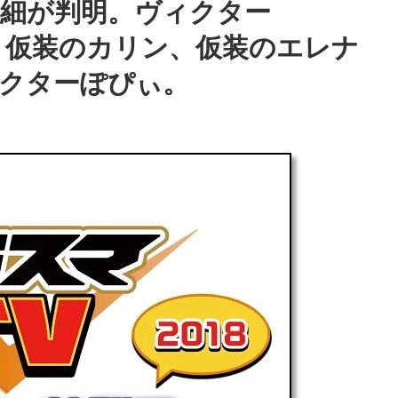
細が判明。ヴィクター
、仮装のカリン、仮装のエレナ
クターぽぴぃ。