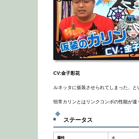
CV:金子彩花
ルネッタに仮装させられてしまった、と
恒常カリンとはリンクコンボの性能が違
ステータス
属性
水