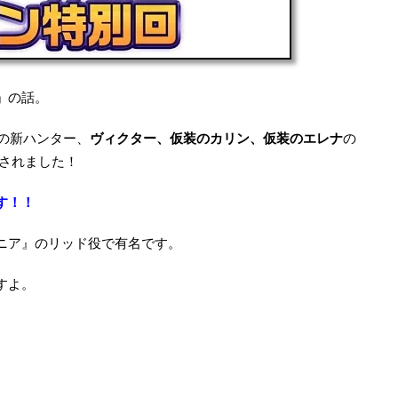
』
の話。
の新ハンター、
ヴィクター、仮装のカリン、仮装のエレナ
の
表されました！
す！！
ニア』のリッド役で有名です。
すよ。