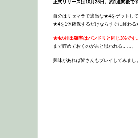
正式リリースは10月25日。約1週間後で
自分はリセマラで適当な★4をゲットし
★4を1体確保するだけならすぐに終わる
★4の排出確率はバンドリと同じ3%です
まで貯めておくのが吉と思われる……。
興味があれば皆さんもプレイしてみまし