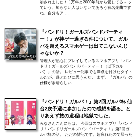
加されました！ 1万年と2000年前から愛してる～っ
ていう、知らない人はいないであろう有名楽曲です
ね。自分もア …
『バンドリ！ガールズバンドパーティ
ー！』が神ゲー過ぎる件について。ガル
パを超えるスマホゲーは出てこないんじ
ゃないか？
管理人が熱心にプレイしているスマホアプリ『バン
ドリ！ガールズバンドパーティー！（以下ガル
パ）』の話。 レビュー記事でも満点を付けたタイト
ルだが、遊ぶたびに思うんだ。 まず、『ガルパ』の
仕様が素晴らしい …
『バンドリ！ガルパ！』第2回ガルパ杯 仙
台2次予選に参加したので感想を語る。と
りあえず旅の道程は地獄でした。
みなさんこんにちは。 今回はスマホアプリ『バンド
リ！バンドリガールズバンドパーティ！』第2回ガ
ルパ杯の話。 ただの雑記です。超疲れたので帰った