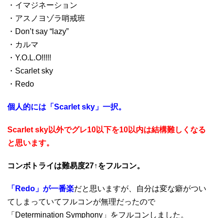
・イマジネーション
・アスノヨゾラ哨戒班
・Don’t say “lazy”
・カルマ
・Y.O.L.O!!!!!
・Scarlet sky
・Redo
個人的には「Scarlet sky」一択。
Scarlet sky以外でグレ10以下を10以内は結構難しくなる
と思います。
コンボトライは難易度27↑をフルコン。
「Redo」が一番楽
だと思いますが、自分は変な癖がつい
てしまっていてフルコンが無理だったので
「Determination Symphony」をフルコンしました。