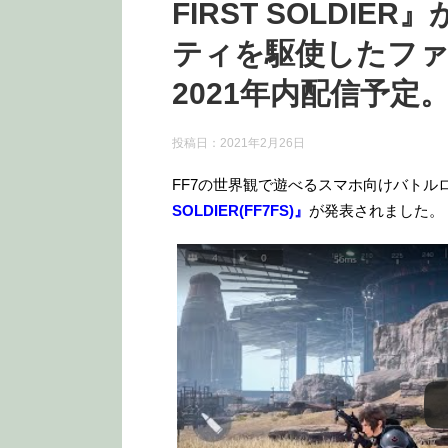
FIRST SOLDI
ティを駆使したフ
2021年内配信予定。
投稿日：
2021年2月26日
FF7の世界観で遊べるスマホ向けバトル
SOLDIER(FF7FS)』
が発表されました。
この動画を YouTube で視聴